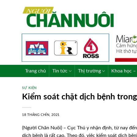
Skip
to
content
Trang chủ
Tin tức
Thị trường
Khoa học – 
SỰ KIỆN
Kiểm soát chặt dịch bệnh tron
18 THÁNG CHÍN, 2021
(Người Chăn Nuôi) – Cục Thú y nhận định, từ nay đến
dịch bệnh là rất cao. Theo đó, việc kiểm soát dịch bệ