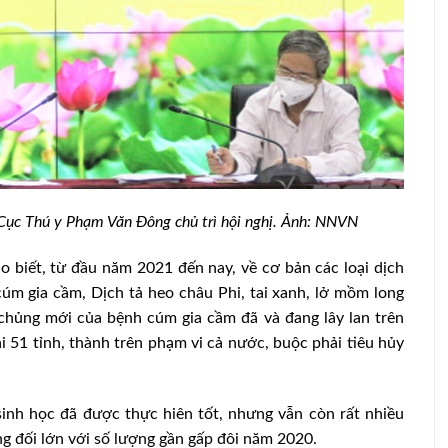
Cục Thú y Phạm Văn Đông chủ trì hội nghị. Ảnh: NNVN
biết, từ đầu năm 2021 đến nay, về cơ bản các loại dịch
cúm gia cầm, Dịch tả heo châu Phi, tai xanh, lở mồm long
 tháng 8
Khảo sát nhu cầu sử dụng hệ thống xử
chủng mới của bệnh cúm gia cầm đã và đang lây lan trên
lý chất thải trong ngành chăn nuôi
i 51 tỉnh, thành trên phạm vi cả nước, buộc phải tiêu hủy
sinh học đã được thực hiên tốt, nhưng vẫn còn rất nhiều
ng đối lớn với số lượng gần gấp đôi năm 2020.