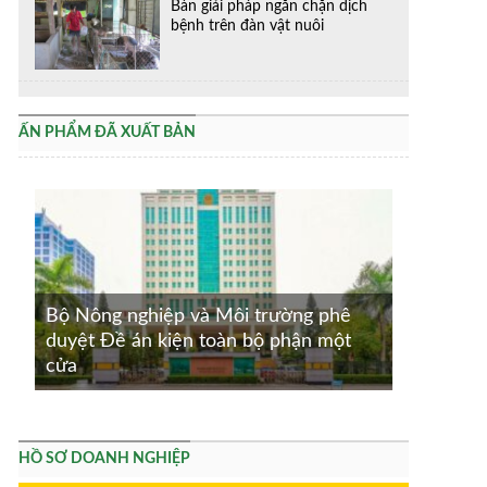
Bàn giải pháp ngăn chặn dịch
bệnh trên đàn vật nuôi
ẤN PHẨM ĐÃ XUẤT BẢN
Bộ Nông nghiệp và Môi trường phê
duyệt Đề án kiện toàn bộ phận một
cửa
HỒ SƠ DOANH NGHIỆP