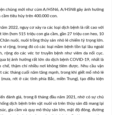
t hiện chủng mới như cúm A/H5N6, A/H5N8 gây ảnh hưởng
ia cầm tiêu hủy trên 400.000 con.
ăm 2022, nguy cơ xảy ra các loại dịch bệnh là rất cao với
ất lớn (hơn 515 triệu con gia cầm, gần 27 triệu con heo, 10
. Chăn nuôi, nuôi trồng thủy sản nhỏ lẻ chiếm tỷ trọng lớn.
 vi rộng, trong đó có các loại mầm bệnh tồn tại lâu ngoài
h, rộng do các véc tơ truyền bệnh như viêm da nổi cục.
qua bị ảnh hưởng rất lớn do dịch bệnh COVID-19, nhất là
ạn chế, thậm chí nhiều nơi không tiêm được. Nhu cầu vận
t các tháng cuối năm tăng mạnh, trong khi giết mổ nhỏ lẻ
 (mưa, rét ở các tỉnh phía Bắc, miền Trung), tạo điều kiện
n đánh giá, trong 8 tháng đầu năm 2021, nhờ có sự chủ
ống dịch bệnh trên vật nuôi và trên thủy sản đã mang lại
 súc, gia cầm và quy mô thủy sản lớn, mật độ đông, đường