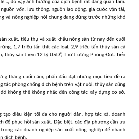
 lẻ…, do vậy ảnh hưởng của dịch bệnh rất đáng quan tâm.
guồn vốn, lưu thông, nguồn lao động, giá cước vận tải,
iêng và nông nghiệp nói chung đang đứng trước những khó
ản xuất, tiêu thụ và xuất khẩu nông sản từ nay đến cuối
ng, 1,7 triệu tấn thịt các loại, 2,9 triệu tấn thủy sản cả
âm, thủy sản thêm 12 tỷ USD”, Thứ trưởng Phùng Đức Tiến
ững tháng cuối năm, phấn đấu đạt những mục tiêu đề ra
 tác phòng chống dịch bệnh trên vật nuôi, thủy sản cũng
g đó không thể không nhắc đến công tác xây dựng cơ sở,
 tạo điều kiện tối đa cho người dân, hợp tác xã, doanh
ch để phục hồi sản xuất. Đặc biệt, các địa phương cần ưu
m trong các doanh nghiệp sản xuất nông nghiệp để nhanh
àn dịch bệnh.