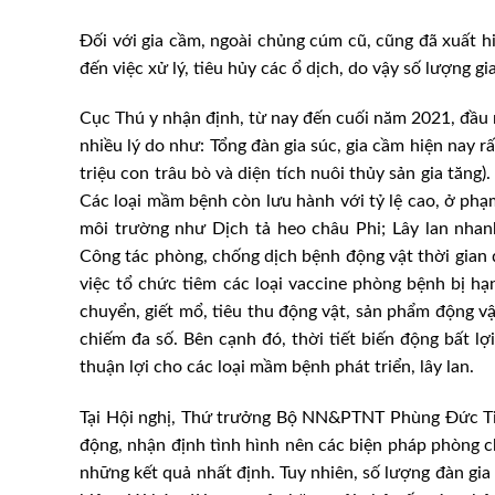
Đối với gia cầm, ngoài chủng cúm cũ, cũng đã xuấ
đến việc xử lý, tiêu hủy các ổ dịch, do vậy số lượng g
Cục Thú y nhận định, từ nay đến cuối năm 2021, đầu n
nhiều lý do như: Tổng đàn gia súc, gia cầm hiện nay r
triệu con trâu bò và diện tích nuôi thủy sản gia tăng)
Các loại mầm bệnh còn lưu hành với tỷ lệ cao, ở phạm
môi trường như Dịch tả heo châu Phi; Lây lan nhan
Công tác phòng, chống dịch bệnh động vật thời gian 
việc tổ chức tiêm các loại vaccine phòng bệnh bị h
chuyển, giết mổ, tiêu thu động vật, sản phẩm động vậ
chiếm đa số. Bên cạnh đó, thời tiết biến động bất lợi
thuận lợi cho các loại mầm bệnh phát triển, lây lan.
Tại Hội nghị, Thứ trưởng Bộ NN&PTNT Phùng Đức Tiế
động, nhận định tình hình nên các biện pháp phòng ch
những kết quả nhất định. Tuy nhiên, số lượng đàn gia