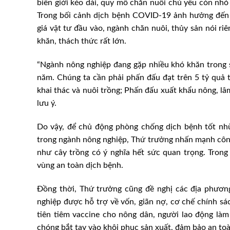
biên giới kéo dài, quy mô chăn nuôi chủ yếu còn nhỏ
Trong bối cảnh dịch bệnh COVID-19 ảnh hưởng đến n
giá vật tư đầu vào, ngành chăn nuôi, thủy sản nói r
khăn, thách thức rất lớn.
“Ngành nông nghiệp đang gặp nhiều khó khăn trong s
năm. Chúng ta cần phải phấn đấu đạt trên 5 tỷ quả trứ
khai thác và nuôi trồng; Phấn đấu xuất khẩu nông, l
lưu ý.
Do vậy, để chủ động phòng chống dịch bệnh tốt nh
trong ngành nông nghiệp, Thứ trưởng nhấn mạnh công
như cây trồng có ý nghĩa hết sức quan trọng. Tron
vùng an toàn dịch bệnh.
Đồng thời, Thứ trưởng cũng đề nghị các địa phương
nghiệp được hỗ trợ về vốn, giãn nợ, cơ chế chính sá
tiên tiêm vaccine cho nông dân, người lao động là
chóng bắt tay vào khôi phục sản xuất, đảm bảo an to