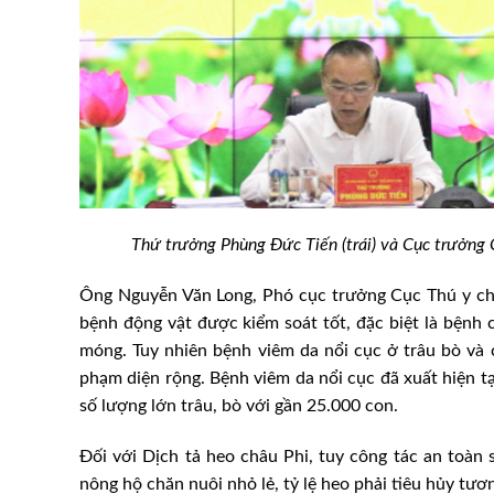
Thứ trưởng Phùng Đức Tiến (trái) và Cục trưởng 
Ông Nguyễn Văn Long, Phó cục trưởng Cục Thú y cho 
bệnh động vật được kiểm soát tốt, đặc biệt là bệnh 
 cao tầm vóc, sức
Giá thực phẩm giảm kéo CPI
móng. Tuy nhiên bệnh viêm da nổi cục ở trâu bò và 
địa phương
tăng nhẹ
phạm diện rộng. Bệnh viêm da nổi cục đã xuất hiện tạ
số lượng lớn trâu, bò với gần 25.000 con.
Đối với Dịch tả heo châu Phi, tuy công tác an toàn 
nông hộ chăn nuôi nhỏ lẻ, tỷ lệ heo phải tiêu hủy tươ