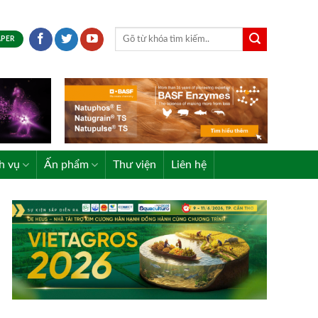
APER
h vụ
Ấn phẩm
Thư viện
Liên hệ