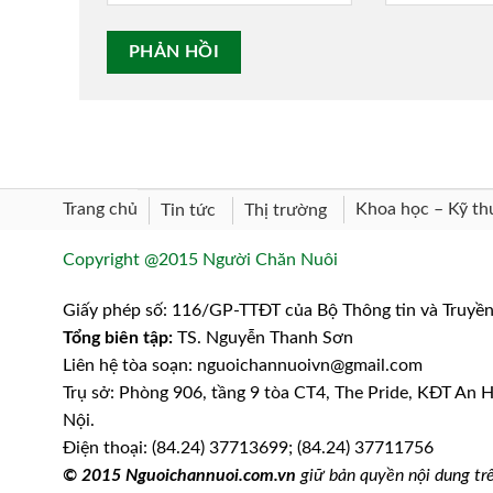
Trang chủ
Khoa học – Kỹ th
Tin tức
Thị trường
Copyright @2015 Người Chăn Nuôi
Giấy phép số: 116/GP-TTĐT của Bộ Thông tin và Truyề
Tổng biên tập:
TS. Nguyễn Thanh Sơn
Liên hệ tòa soạn: nguoichannuoivn@gmail.com
Trụ sở: Phòng 906, tầng 9 tòa CT4, The Pride, KĐT An
Nội.
Điện thoại: (84.24) 37713699; (84.24) 37711756
© 2015 Nguoichannuoi.com.vn
giữ bản quyền nội dung trê