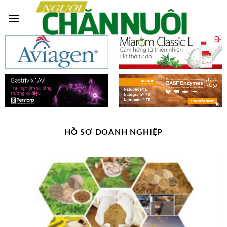
Skip
to
content
HỒ SƠ DOANH NGHIỆP