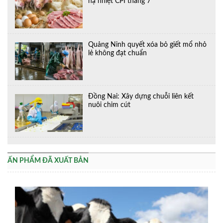
hạ nhiệt CPI tháng 7
Quảng Ninh quyết xóa bỏ giết mổ nhỏ
lẻ không đạt chuẩn
Đồng Nai: Xây dựng chuỗi liên kết
nuôi chim cút
ẤN PHẨM ĐÃ XUẤT BẢN