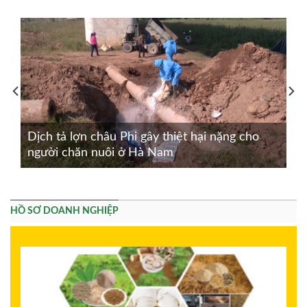
Dịch tả lợn châu Phi gây thiệt hại nặng cho
người chăn nuôi ở Hà Nam
HỒ SƠ DOANH NGHIỆP