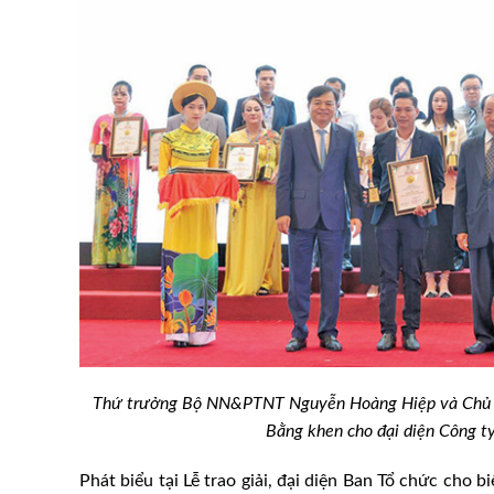
00 con lợn bị tiêu
iệp và Môi trường
Hải Dương: Tiêm thử nghiệm
dịch tả lợn châu Phi tại Cẩm
Thứ trưởng Bộ NN&PTNT Nguyễn Hoàng Hiệp và Chủ t
Bằng khen cho đại diện Công 
Phát biểu tại Lễ trao giải, đại diện Ban Tổ chức cho b