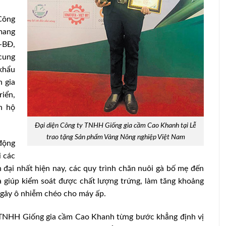
 Công
 mang
-BĐ,
cung
khẩu
 gia
riển,
n hộ
Đại diện Công ty TNHH Giống gia cầm Cao Khanh tại Lễ
trao tặng Sản phẩm Vàng Nông nghiệp Việt Nam
động
i các
n đại nhất hiện nay, các quy trình chăn nuôi gà bố mẹ đến
 giúp kiểm soát được chất lượng trứng, làm tăng khoảng
 gây ô nhiễm chéo cho máy ấp.
y TNHH Giống gia cầm Cao Khanh từng bước khẳng định vị