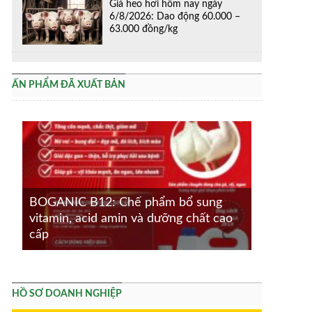
Giá heo hơi hôm nay ngày
6/8/2026: Dao động 60.000 –
63.000 đồng/kg
ẤN PHẨM ĐÃ XUẤT BẢN
BOGANIC B12: Chế phẩm bổ sung
vitamin, acid amin và dưỡng chất cao
cấp
HỒ SƠ DOANH NGHIỆP