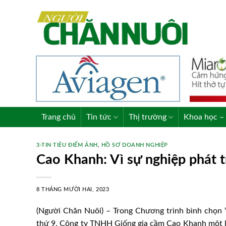
Skip
to
content
Trang chủ
Tin tức
Thị trường
Khoa học – 
3-TIN TIÊU ĐIỂM ẢNH
,
HỒ SƠ DOANH NGHIỆP
Cao Khanh: Vì sự nghiệp phát t
8 THÁNG MƯỜI HAI, 2023
(Người Chăn Nuôi) – Trong Chương trình bình chọn
thứ 9, Công ty TNHH Giống gia cầm Cao Khanh một lầ