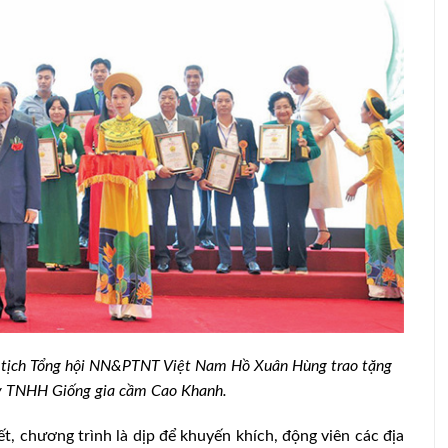
 vaccine
Liên tục phát sinh nhiều ổ dịch tả lợn
 Giàng
châu Phi tại Vĩnh Long
ịch Tổng hội NN&PTNT Việt Nam Hồ Xuân Hùng trao tặng
ty TNHH Giống gia cầm Cao Khanh.
iết, chương trình là dịp để khuyến khích, động viên các địa