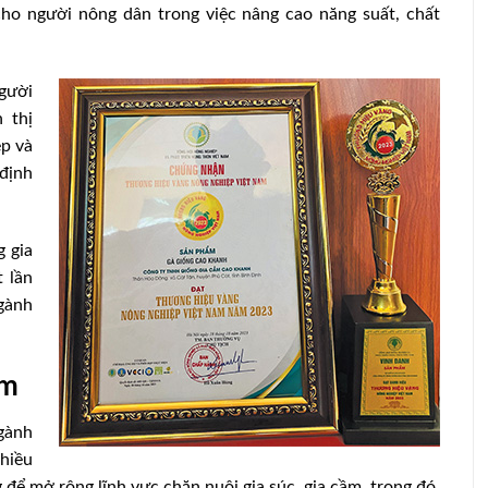
ho người nông dân trong việc nâng cao năng suất, chất
gười
 thị
ệp và
định
g gia
 lần
gành
ầm
ngành
hiều
để mở rộng lĩnh vực chăn nuôi gia súc, gia cầm, trong đó,