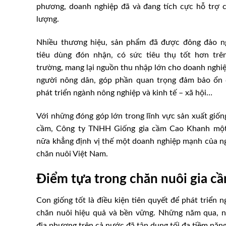
phương, doanh nghiệp đã và đang tích cực hỗ trợ c
lượng.
Nhiều thương hiệu, sản phẩm đã được đông đảo n
tiêu dùng đón nhận, có sức tiêu thụ tốt hơn trên
trường, mang lại nguồn thu nhập lớn cho doanh nghi
người nông dân, góp phần quan trọng đảm bảo ổn 
phát triển ngành nông nghiệp và kinh tế – xã hội…
Với những đóng góp lớn trong lĩnh vực sản xuất giốn
cầm, Công ty TNHH Giống gia cầm Cao Khanh một
nữa khẳng định vị thế một doanh nghiệp mạnh của n
chăn nuôi Việt Nam.
Điểm tựa trong chăn nuôi gia c
Con giống tốt là điều kiện tiên quyết để phát triển 
chăn nuôi hiệu quả và bền vững. Những năm qua, n
địa phương trên cả nước đã tận dụng tối đa tiềm năng 