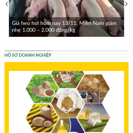
Giá heo hơi hôm nay 13/11: Miền Nam giảm
nhẹ 1.000 – 2.000 đồng/kg
HỒ SƠ DOANH NGHIỆP