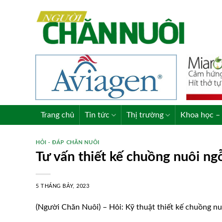
Skip
to
content
Trang chủ
Tin tức
Thị trường
Khoa học – 
HỎI - ĐÁP CHĂN NUÔI
Tư vấn thiết kế chuồng nuôi ng
5 THÁNG BẢY, 2023
(Người Chăn Nuôi) – Hỏi: Kỹ thuật thiết kế chuồng n