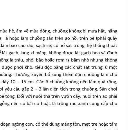
mùa hè, ấm về mùa đông, chuồng không bị mưa hắt, nắng
a, lá hoặc làm chuồng sàn trên ao hồ, trên bè (phải quây
đảm bảo cao ráo, sạch sẽ; có hố sát trùng, hệ thống thoát
 lát gạch, láng xi măng, không được lát gạch hoa và đánh
uồng là trấu, phôi bào hoặc rơm rạ băm nhỏ nhưng không
 được phơi khô, tiêu độc bằng các chất sát trùng, ủ một
 chuồng. Thường xuyên bổ sung thêm độn chuồng làm cho
 dày 10 – 15 cm. Các ô chuồng không nên làm quá rộng,
i yêu cầu gấp 2 – 3 lần diện tích trong chuồng. Sân chơi
 tông. Ðối với nuôi thả trên vườn cây, nuôi trên ao phải
gỗng nên có bãi cỏ hoặc là trồng rau xanh cung cấp cho
đoạn ngỗng con, có thể dùng máng tôn, mẹt tre hoặc tấm