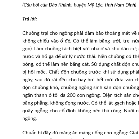
(Câu hỏi của Đào Khánh, huyện Mỹ Lộc, tỉnh Nam Định)
Trả lời:
Chuồng trại cho ngỗng phải đảm bảo thoáng mát về 
không chiếu vào ổ đẻ. Có thể làm bằng lưới, tre, nứ
gọn). Làm chuồng tách biệt với nhà ở và khu dân cư; 
nước và hố ga để xử lý nước thải. Nền chuồng có thể
bóng, có thể làm nền bằng cát. Sử dụng chất độn ch
bị hôi mốc. Chất độn chuồng trước khi sử dụng phải
ngày, sau đó rải đều cho bay hơi hết mới đưa vào
độn chuồng khô, chuồng ngỗng sinh sản độn chuồng
ngăn thành ô tối đa 200 con ngỗng. Diện tích sân chơ
bằng phẳng, không đọng nước. Có thể lát gạch hoặc bê
quây ngỗng cho cố định không nên thả rông. Nuôi n
ngỗng.
Chuẩn bị đầy đủ máng ăn máng uống cho ngỗng: Giai 