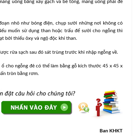
 máng uống bằng xây gạch và bê tông, máng uống phải để
 đoạn nhỏ như bóng điện, chụp sưởi những nơi không có
Nếu muốn sử dụng than hoặc trấu để sưởi cho ngỗng thì
gạt bởi thiếu ôxy và ngộ độc khí than.
ược rửa sạch sau đó sát trùng trước khi nhập ngỗng về.
, ổ cho ngỗng đẻ có thể làm bằng gỗ kích thước 45 x 45 x
uấn tròn bằng rơm.
n Lân làm
Sản lượng thịt trên thế giới dự báo
n nuôi
tăng nhẹ
Ban KHKT