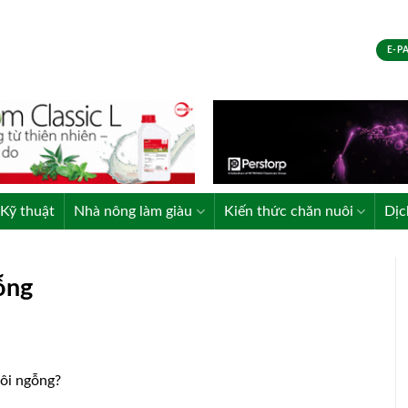
E-P
Kỹ thuật
Nhà nông làm giàu
Kiến thức chăn nuôi
Dịc
ỗng
uôi ngỗng?