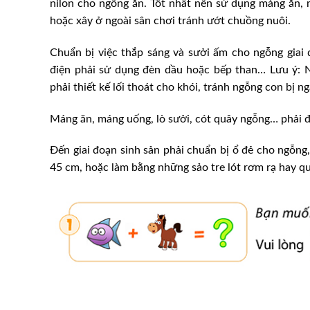
nilon cho ngỗng ăn. Tốt nhất nên sử dụng máng ăn,
hoặc xây ở ngoài sân chơi tránh ướt chuồng nuôi.
Chuẩn bị việc thắp sáng và sưởi ấm cho ngỗng giai
điện phải sử dụng đèn dầu hoặc bếp than… Lưu ý: 
phải thiết kế lối thoát cho khói, tránh ngỗng con bị n
Máng ăn, máng uống, lò sưởi, cót quây ngỗng… phải đ
Ðến giai đoạn sinh sản phải chuẩn bị ổ đẻ cho ngỗng
45 cm, hoặc làm bằng những sảo tre lót rơm rạ hay q
 sẵn sàng cung ứng
Bổ nhiệm PGS.TS Phạm Doã
ụ thị trường Tết
Quyền Viện trưởng Viện Chă