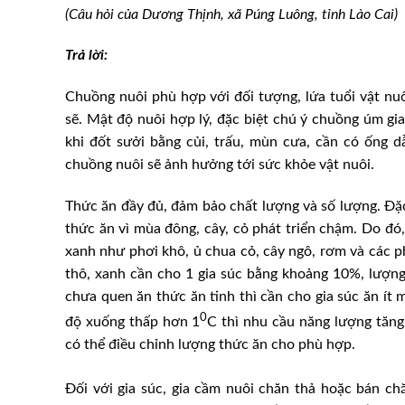
(Câu hỏi của Dương Thịnh, xã Púng Luông, tỉnh Lào Cai)
Trả lời:
Chuồng nuôi phù hợp với đối tượng, lứa tuổi vật nu
sẽ. Mật độ nuôi hợp lý, đặc biệt chú ý chuồng úm gia
khi đốt sưởi bằng củi, trấu, mùn cưa, cần có ống d
chuồng nuôi sẽ ảnh hưởng tới sức khỏe vật nuôi.
Thức ăn đầy đủ, đảm bảo chất lượng và số lượng. Đặc b
thức ăn vì mùa đông, cây, cỏ phát triển chậm. Do đó
xanh như phơi khô, ủ chua cỏ, cây ngô, rơm và các 
thô, xanh cần cho 1 gia súc bằng khoảng 10%, lượng
chưa quen ăn thức ăn tinh thì cần cho gia súc ăn ít 
0
độ xuống thấp hơn 1
C thì nhu cầu năng lượng tăng 
có thể điều chỉnh lượng thức ăn cho phù hợp.
Đối với gia súc, gia cầm nuôi chăn thả hoặc bán c