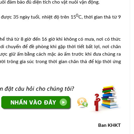
uôi đảm bảo đủ diện tích cho vật nuôi vận động.
0
à được 35 ngày tuổi, nhiệt độ trên 15
C, thời gian thả từ 9
thể thả từ 8 giờ đến 16 giờ khi không có mưa, nơi có thức
di chuyển để đề phòng khi gặp thời tiết bất lợi, nơi chăn
được giữ ấm bằng cách mặc áo ấm trước khi đưa chúng ra
ời trông gia súc trong thời gian chăn thả để kịp thời ứng
ng chăn
Giải pháp dinh dưỡng cho gia cầm
nhiễm cầu trùng
Ban KHKT