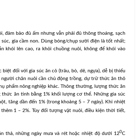
ôi, đảm bảo đủ ấm nhưng vẫn phải đủ thông thoáng, sạch
 súc, gia cầm non. Dùng bóng/chụp sưởi điện là tốt nhất;
ẫn khói lên cao, ra khỏi chuồng nuôi, không để khói vào
iệt đối với gia súc ăn cỏ (trâu, bò, dê, ngựa), dễ bị thiếu
, người chăn nuôi cần chủ động trồng, dự trữ thức ăn thô
phụ phẩm nông nghiệp khác. Thông thường, lượng thức ăn
 thức ăn tinh bằng 1% khối lượng cơ thể. Những gia súc
một, tăng dần đến 1% (trong khoảng 5 – 7 ngày). Khi nhiệt
thêm 1 – 2%. Tùy đối tượng vật nuôi, điều kiện thời tiết,
0
hăn thả, những ngày mưa và rét hoặc nhiệt độ dưới 12
C