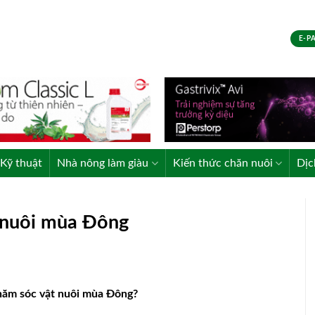
E-P
Kỹ thuật
Nhà nông làm giàu
Kiến thức chăn nuôi
Dịc
t nuôi mùa Đông
chăm sóc vật nuôi mùa Đông?