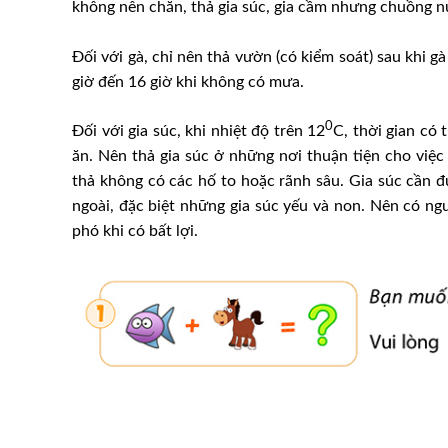
không nên chăn, thả gia súc, gia cầm nhưng chuồng n
Đối với gà, chỉ nên thả vườn (có kiểm soát) sau khi g
giờ đến 16 giờ khi không có mưa.
0
Đối với gia súc, khi nhiệt độ trên 12
C, thời gian có 
ăn. Nên thả gia súc ở những nơi thuận tiện cho việc 
thả không có các hố to hoặc rãnh sâu. Gia súc cần 
ngoài, đặc biệt những gia súc yếu và non. Nên có ngư
phó khi có bất lợi.
Sử dụng ánh sáng hợp lý tro
ăn nuôi gà
nuôi