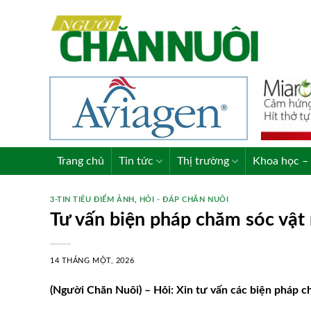
Skip
to
content
Trang chủ
Tin tức
Thị trường
Khoa học – 
3-TIN TIÊU ĐIỂM ẢNH
,
HỎI - ĐÁP CHĂN NUÔI
Tư vấn biện pháp chăm sóc vậ
14 THÁNG MỘT, 2026
(Người Chăn Nuôi) – Hỏi: Xin tư vấn các biện pháp 