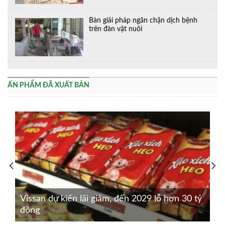
Bàn giải pháp ngăn chặn dịch bệnh
trên đàn vật nuôi
ẤN PHẨM ĐÃ XUẤT BẢN
Vissan dự kiến lãi giảm, đến 2029 lỗ hơn 30 tỷ
đồng