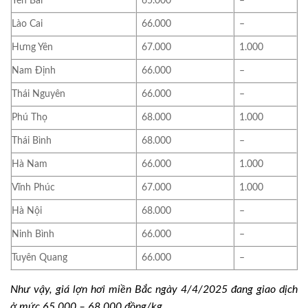
Yên Bái
65.000
–
Lào Cai
66.000
–
Hưng Yên
67.000
1.000
Nam Định
66.000
–
Thái Nguyên
66.000
–
Phú Thọ
68.000
1.000
Thái Bình
68.000
–
Hà Nam
66.000
1.000
Vĩnh Phúc
67.000
1.000
Hà Nội
68.000
–
Ninh Bình
66.000
–
Tuyên Quang
66.000
–
Như vậy, giá lợn hơi miền Bắc ngày 4/4/2025 đang giao dịch
ở mức 65.000 – 68.000 đồng/kg.