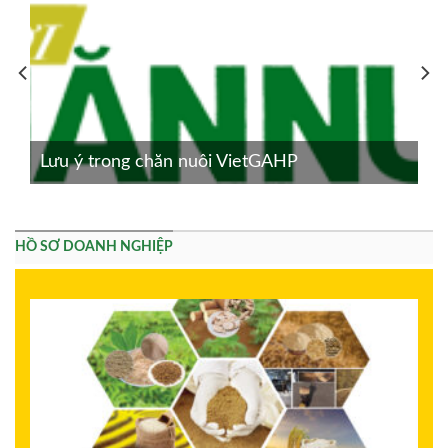
Lưu ý trong chăn nuôi VietGAHP
HỒ SƠ DOANH NGHIỆP