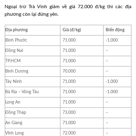
Ngoại trừ Trà Vinh giảm về giá 72.000 đ/kg thì các địa
phương còn lại đứng yên.
Địa phương
Giá (đ/kg)
Biến động
Bình Phước
71.000
-1.000
Đồng Nai
71.000
–
TP.HCM
71.000
–
Bình Dương
70.000
–
Tây Ninh
71.000
-1.000
Bà Rịa – Vũng Tàu
71.000
-1.000
Long An
71.000
–
Đồng Tháp
73.000
–
An Giang
71.000
–
Vĩnh Long
72.000
–