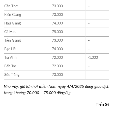
Cần Thơ
73.000
–
Kiên Giang
73.000
–
Hậu Giang
74.000
–
Cà Mau
75.000
–
Tiền Giang
73.000
–
Bạc Liêu
74.000
–
Trà Vinh
72.000
-1.000
Bến Tre
72.000
–
Sóc Trăng
73.000
–
Như vậy, giá lợn hơi miền Nam ngày 4/4/2025 đang giao dịch
trong khoảng 70.000 – 75.000 đồng/kg.
Tiến Sỹ