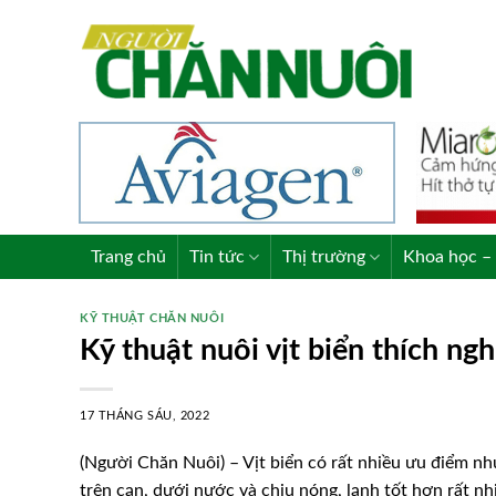
Skip
to
content
Trang chủ
Tin tức
Thị trường
Khoa học – 
KỸ THUẬT CHĂN NUÔI
Kỹ thuật nuôi vịt biển thích ngh
17 THÁNG SÁU, 2022
(Người Chăn Nuôi) – Vịt biển có rất nhiều ưu điểm nh
trên cạn, dưới nước và chịu nóng, lạnh tốt hơn rất nhi