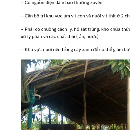
– Có nguồn điện đảm bảo thường xuyên.
– Cần bố trí khu vực úm vịt con và nuôi vịt thịt ở 2 ch
– Phải có chuồng cách ly, hố sát trùng, kho chứa thức
xử lý phân và các chất thải (rắn, nước).
– Khu vực nuôi nên trồng cây xanh để có thể giảm bức
 hàng đầu trong sản
Giá heo hơi hôm nay 30/8/2
m hiện đại
nhẹ vài nơi