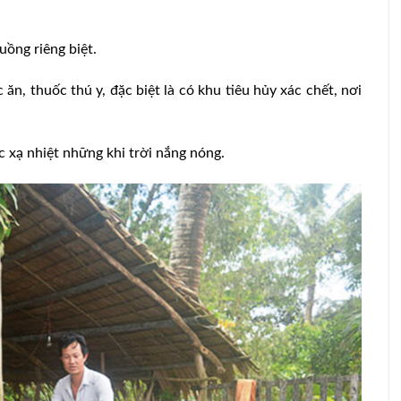
uồng riêng biệt.
 ăn, thuốc thú y, đặc biệt là có khu tiêu hủy xác chết, nơi
 xạ nhiệt những khi trời nắng nóng.
023: Giảm
Chăn nuôi “rộn ràng” cuối năm