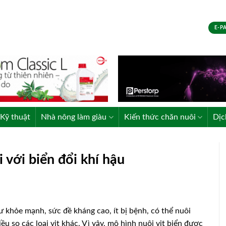
E-P
Kỹ thuật
Nhà nông làm giàu
Kiến thức chăn nuôi
Dịc
i với biển đổi khí hậu
ư khỏe mạnh, sức đề kháng cao, ít bị bệnh, có thể nuôi
ều so các loại vịt khác. Vì vậy, mô hình nuôi vịt biển được