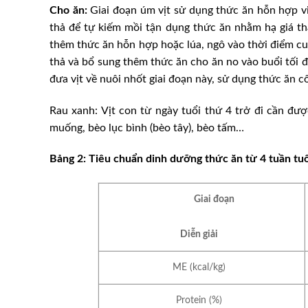
Cho ăn:
Giai đoạn úm vịt sử dụng thức ăn hỗn hợp vi
thả để tự kiếm mồi tận dụng thức ăn nhằm hạ giá th
thêm thức ăn hỗn hợp hoặc lúa, ngô vào thời điểm cuố
thả và bổ sung thêm thức ăn cho ăn no vào buổi tối để
đưa vịt về nuôi nhốt giai đoạn này, sử dụng thức ăn 
Rau xanh: Vịt con từ ngày tuổi thứ 4 trở đi cần đượ
muống, bèo lục bình (bèo tây), bèo tấm…
Bảng 2: Tiêu chuẩn dinh dưỡng thức ăn từ 4 tuần tuổi
Giai đoạn
Diễn giải
ME (kcal/kg)
Protein (%)