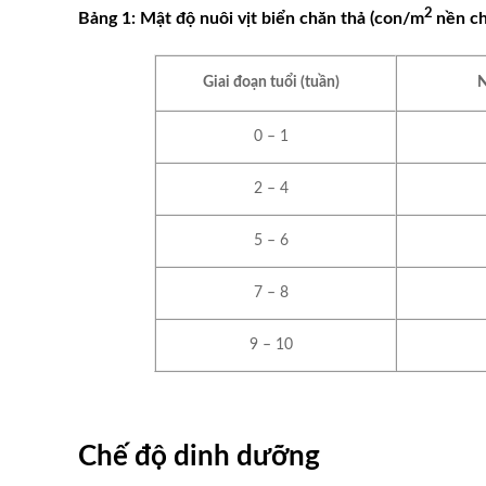
2
Bảng 1: Mật độ nuôi vịt biển chăn thả (con/m
nền c
Giai đoạn tuổi (tuần)
N
0 – 1
2 – 4
5 – 6
7 – 8
9 – 10
Chế độ dinh dưỡng