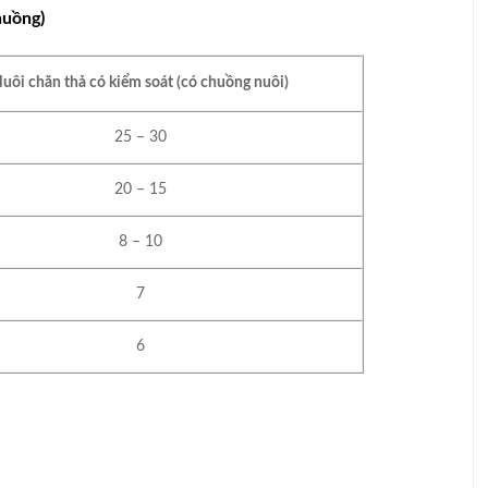
huồng)
uôi chăn thả có kiểm soát (có chuồng nuôi)
25 – 30
20 – 15
8 – 10
7
6