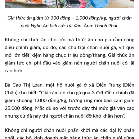
Giá thức ăn giảm từ 300 đồng – 1.000 đồng/kg, người chăn
nuôi Nghệ An tích cực tái đàn. Ảnh: Thanh Phúc
Không chỉ thức ăn cho lợn mà thức ăn cho gia cầm cũng
điều chỉnh giảm, do đó, các chủ trại chăn nuôi gà, vịt quy
mô lớn tiết kiệm hàng chục triệu đồng/tháng. Giá thức ăn
giảm tức chi phí đầu vào giảm nên người chăn nuôi có lãi
cao hơn.
Bà Cao Thị Loan, một hộ nuôi gà ở xã Diễn Trung (Diễn
Châu) cho biết: “Giá cám cò cho gà qua 3 đợt điều chỉnh đã
giảm khoảng 1.000 đồng/kg, tương ứng mỗi bao cám giảm
25.000 đồng. Mặc dù so với trước đây thì mức giá vẫn cao
nhưng cứ đà này thì người chăn nuôi đỡ khó khăn hơn”.
Không chỉ người chăn nuôi phấn khởi mà các đại lý phân
phối, các hộ kinh doanh mặt hàng thức ăn chăn nuôi cũng