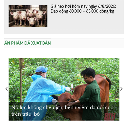
Giá heo hơi hôm nay ngày 6/8/2026:
Dao động 60.000 – 63.000 đồng/kg
ẤN PHẨM ĐÃ XUẤT BẢN
Nỗ lực khống chế dịch, bệnh viêm da nổi cục
trên trâu, bò