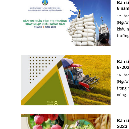
Bản t
8 năm
19 Thán
(Người
khẩu n
trường
Bản t
8/20
16 Thán
(Người
trong 
nông..
Bản t
2023