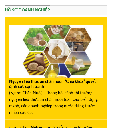
HỒ SƠ DOANH NGHIỆP
Nguyên liệu thức ăn chăn nuôi: “Chìa khóa” quyết
định sức cạnh tranh
(Người Chăn Nuôi) – Trong bối cảnh thị trường
nguyên liệu thức ăn chăn nuôi toàn cầu biến động
mạnh, các doanh nghiệp trong nước đứng trước
nhiều sức ép..
Trung tâm Nghiên cứu Gia cầm Thụy Phương