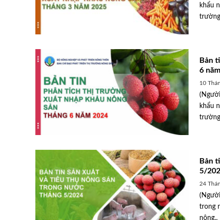
khẩu n
trường
Bản t
6 năm
10 Thán
(Người
khẩu n
trường
Bản t
5/20
24 Thán
(Người
trong 
nông..