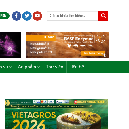
APER
h vụ
Ấn phẩm
Thư viện
Liên hệ