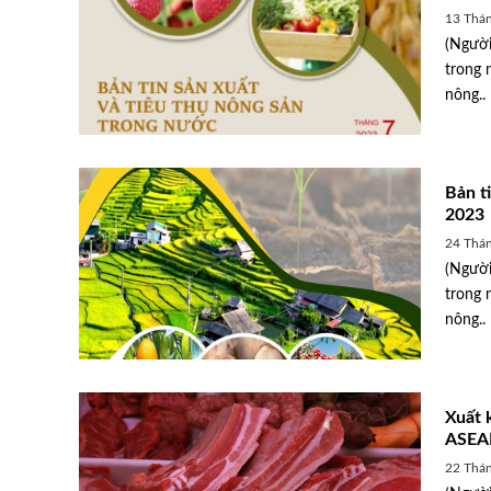
13 Thán
(Người
trong 
nông..
Bản t
2023
24 Thán
(Người
trong 
nông..
Xuất 
ASEAN
22 Thán