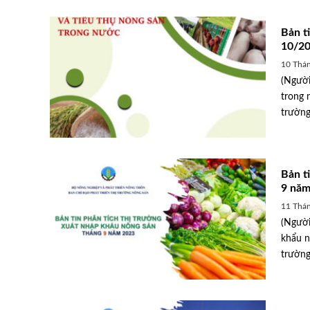
Bản t
10/2
10 Thá
(Người
trong 
trường
Bản t
9 năm
11 Thá
(Người
khẩu n
trường