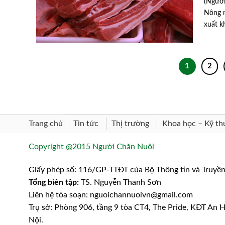
(Người
Nông n
xuất k
1
2
Trang chủ
Khoa học – Kỹ th
Tin tức
Thị trường
Copyright @2015 Người Chăn Nuôi
Giấy phép số: 116/GP-TTĐT của Bộ Thông tin và Truyề
Tổng biên tập:
TS. Nguyễn Thanh Sơn
Liên hệ tòa soạn: nguoichannuoivn@gmail.com
Trụ sở: Phòng 906, tầng 9 tòa CT4, The Pride, KĐT An
Nội.