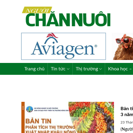
Skip
to
content
Trang chủ
Tin tức
Thị trường
Khoa học – 
Bản t
3 năm
23 Thán
(Người