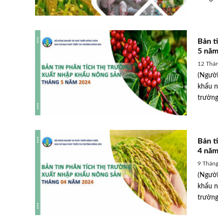
Bản t
5 năm
12 Thán
(Người
khẩu n
trường
Bản t
4 năm
9 Thán
(Người
 nay 22/11/2023:
Giá heo hơi hôm nay ngày 1
khẩu n
hẹ vài nơi
số tỉnh miền Bắc và miền Tr
trường