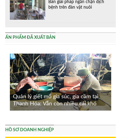
Bàn giải pháp ngăn chặn dịch
bệnh trên đàn vật nuôi
ẤN PHẨM ĐÃ XUẤT BẢN
Quản lý giết mổ gia súc, gia cầm tại
Thanh Hóa: Vẫn còn nhiều cái khó
HỒ SƠ DOANH NGHIỆP