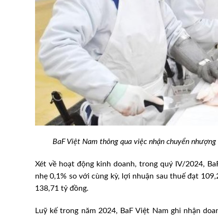
BaF Việt Nam thông qua việc nhận chuyển nhượng
g chế dịch bệnh viêm
Kiểm soát, phòng, chống bệ
âu, bò
cầm
Xét về hoạt động kinh doanh, trong quý IV/2024, Ba
nhẹ 0,1% so với cùng kỳ, lợi nhuận sau thuế đạt 109,
138,71 tỷ đồng.
Luỹ kế trong năm 2024, BaF Việt Nam ghi nhận doanh