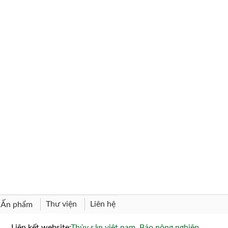
Thư viện
Liên hệ
Ấn phẩm
Liên kết website:
Thủy sản việt nam
,
Báo nông nghiệp