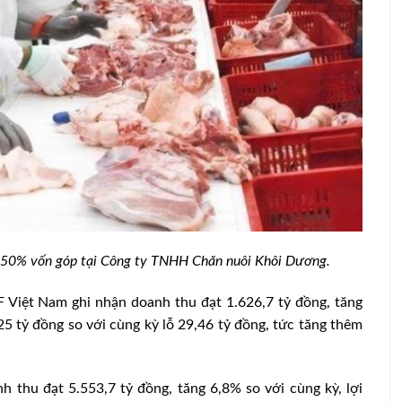
Bình Thuận: Kiên quyết thu hồi dự án
 50% vốn góp tại Công ty TNHH Chăn nuôi Khôi Dương.
nh cúm gia
ngàn tỷ chăn nuôi bò sữa công nghệ
cao
F Việt Nam ghi nhận doanh thu đạt 1.626,7 tỷ đồng, tăng
25 tỷ đồng so với cùng kỳ lỗ 29,46 tỷ đồng, tức tăng thêm
 thu đạt 5.553,7 tỷ đồng, tăng 6,8% so với cùng kỳ, lợi