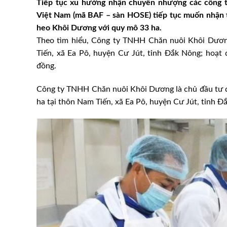
Tiếp tục xu hướng nhận chuyển nhượng các công 
Việt Nam (mã BAF – sàn HOSE) tiếp tục muốn nhận t
heo Khôi Dương với quy mô 33 ha.
Theo tìm hiểu, Công ty TNHH Chăn nuôi Khôi Dương
Tiến, xã Ea Pô, huyện Cư Jút, tỉnh Đắk Nông; hoạt 
đồng.
Công ty TNHH Chăn nuôi Khôi Dương là chủ đầu tư d
ha tại thôn Nam Tiến, xã Ea Pô, huyện Cư Jút, tỉnh 