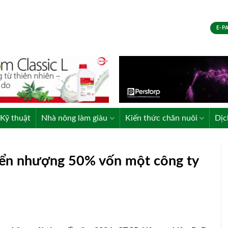
E-P
Kỹ thuật
Nhà nông làm giàu
Kiến thức chăn nuôi
Dịc
ển nhượng 50% vốn một công ty