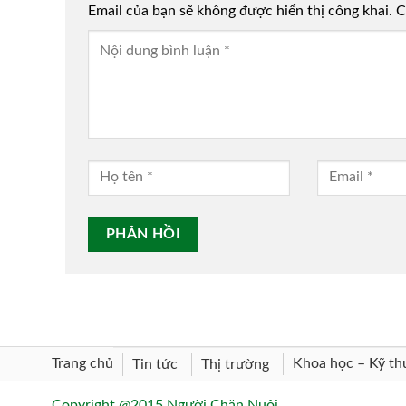
Email của bạn sẽ không được hiển thị công khai.
Alternative:
C
Trang chủ
Khoa học – Kỹ th
Tin tức
Thị trường
Copyright @2015 Người Chăn Nuôi