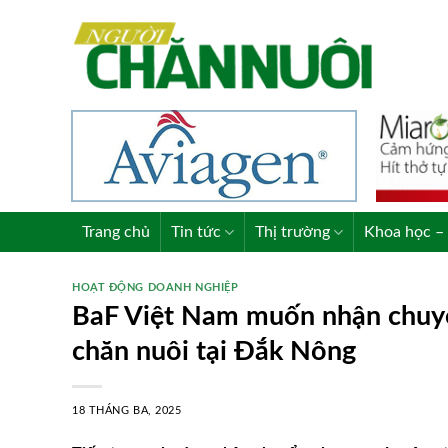
Skip
to
content
Trang chủ
Tin tức
Thị trường
Khoa học – 
HOẠT ĐỘNG DOANH NGHIỆP
BaF Việt Nam muốn nhận chuy
chăn nuôi tại Đắk Nông
18 THÁNG BA, 2025