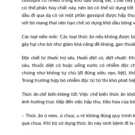
Gossipol có nhiều trong khô dầu bông vải. Chất này g
có thể phân hủy chất này, nên bò có thể sử dụng tốt
dầu đi qua dạ cỏ và một phần gossipol được hấp thu 
với bò mang thai nên hạn chế sử dụng khô dầu bông v
Các loại nấm mốc:
Các loại thức ăn nếu không được b
gây hại cho bò như giảm khả năng đề kháng, gan thoái
Độc chất từ thuốc trừ sâu, thuốc diệt cỏ, diệt chuột:
Khi
sâu, thuốc diệt cỏ hoặc uống nước có nhiễm độc chấ
chứng như không tự chủ (đi đứng xiêu vẹo, liệt), t
Trong trường hợp bò nhiễm độc từ từ thì khó phát hiệ
Thức ăn chế biến không tốt:
Việc chế biến thức ăn khô
 bị áp thuế 400%:
Sợi sinh học, giải pháp sản x
 thị trường Mỹ
ăn chăn nuôi mới
ảnh hưởng trực tiếp đến việc hấp thu, tiêu hóa của b
– Thức ăn ủ men, ủ chua, u rê không đúng quy trình kỹ
quá chua. Khi bò sử dụng thức ăn này sinh bệnh đi ỉa 