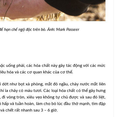
để hạn chế ngộ độc trên bò
.
Ảnh: Mark Passeer
oặc uống phải, các hóa chất này gây tác động với các mức
tiêu hóa và các cơ quan khác của cơ thể.
i dớt như bọt xà phòng, mắt đỏ ngầu, chảy nước mắt liên
hí ỉa chảy có máu tươi. Các loại hóa chất có thể gây hưng
đi vòng tròn, xiêu vẹo không tự chủ được và sau đó liệt,
 hấp và tuần hoàn, làm cho bò lúc đầu thở mạnh, tim đập
và chết rất nhanh sau 3 – 6 giờ.