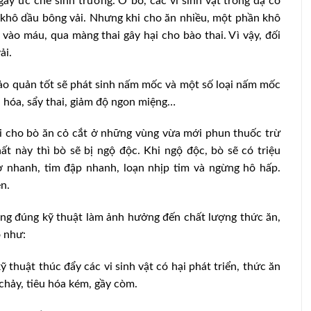
ây ức chế sinh trưởng. Ở bò, các vi sinh vật trong dạ cỏ
 khô dầu bông vải. Nhưng khi cho ăn nhiều, một phần khô
vào máu, qua màng thai gây hại cho bào thai. Vì vậy, đối
ải.
ảo quản tốt sẽ phát sinh nấm mốc và một số loại nấm mốc
 hóa, sẩy thai, giảm độ ngon miệng…
 cho bò ăn cỏ cắt ở những vùng vừa mới phun thuốc trừ
t này thì bò sẽ bị ngộ độc. Khi ngộ độc, bò sẽ có triệu
hở nhanh, tim đập nhanh, loạn nhịp tim và ngừng hô hấp.
n.
ng đúng kỹ thuật làm ảnh hưởng đến chất lượng thức ăn,
uất thức
Hà Nội phát triển trang trại an toàn,
bền vững
ò như:
 thuật thúc đẩy các vi sinh vật có hại phát triển, thức ăn
chảy, tiêu hóa kém, gầy còm.