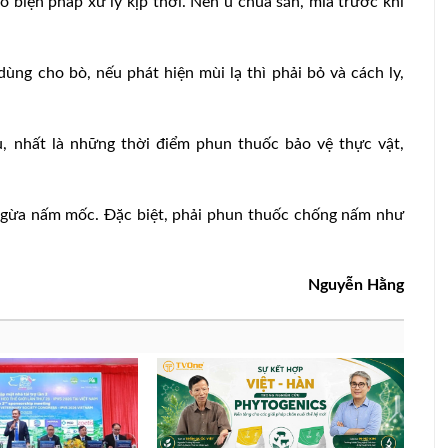
ó biện pháp xử lý kịp thời. Nên ủ chua sắn, mía trước khi
ng cho bò, nếu phát hiện mùi lạ thì phải bỏ và cách ly,
, nhất là những thời điểm phun thuốc bảo vệ thực vật,
ngừa nấm mốc. Đặc biệt, phải phun thuốc chống nấm như
Nguyễn Hằng