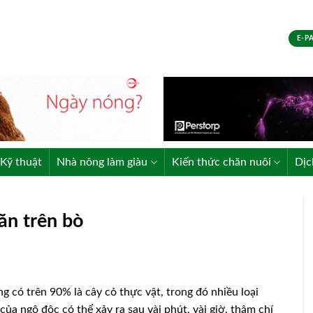
E-P
Kỹ thuật
Nhà nông làm giàu
Kiến thức chăn nuôi
Dịc
ăn trên bò
 có trên 90% là cây cỏ thực vật, trong đó nhiều loại
ủa ngộ độc có thể xảy ra sau vài phút, vài giờ, thậm chí