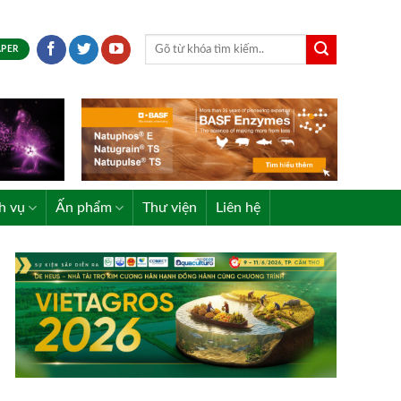
APER
h vụ
Ấn phẩm
Thư viện
Liên hệ