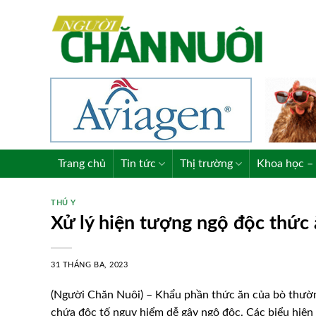
Skip
to
content
Trang chủ
Tin tức
Thị trường
Khoa học – 
THÚ Y
Xử lý hiện tượng ngộ độc thức 
31 THÁNG BA, 2023
(Người Chăn Nuôi) – Khẩu phần thức ăn của bò thường
chứa độc tố nguy hiểm dễ gây ngộ độc. Các biểu hiện c