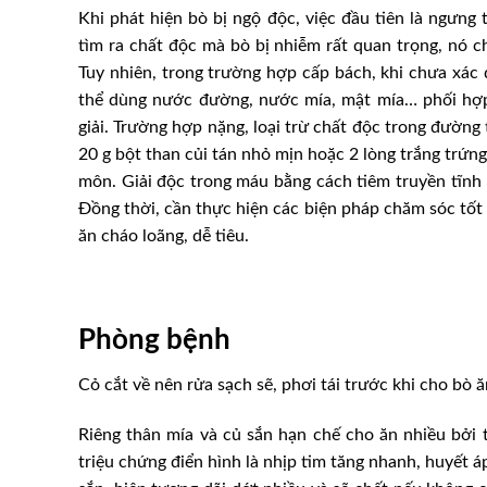
Khi phát hiện bò bị ngộ độc, việc đầu tiên là ngưng
tìm ra chất độc mà bò bị nhiễm rất quan trọng, nó ch
Tuy nhiên, trong trường hợp cấp bách, khi chưa xác 
thể dùng nước đường, nước mía, mật mía… phối hợp t
giải. Trường hợp nặng, loại trừ chất độc trong đường
20 g bột than củi tán nhỏ mịn hoặc 2 lòng trắng trứn
môn. Giải độc trong máu bằng cách tiêm truyền tĩnh 
Đồng thời, cần thực hiện các biện pháp chăm sóc tốt 
ăn cháo loãng, dễ tiêu.
Phòng bệnh
Cỏ cắt về nên rửa sạch sẽ, phơi tái trước khi cho bò ă
Riêng thân mía và củ sắn hạn chế cho ăn nhiều bởi
triệu chứng điển hình là nhịp tim tăng nhanh, huyết á