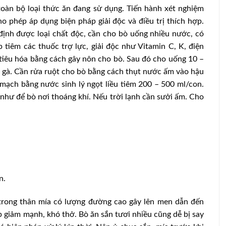
 toàn bộ loại thức ăn đang sử dụng. Tiến hành xét nghiệm
o phép áp dụng biện pháp giải độc và điều trị thích hợp.
định được loại chất độc, cần cho bò uống nhiều nước, có
iêm các thuốc trợ lực, giải độc như Vitamin C, K, điện
 tiêu hóa bằng cách gây nôn cho bò. Sau đó cho uống 10 –
g gà. Cần rửa ruột cho bò bằng cách thụt nước ấm vào hậu
mạch bằng nước sinh lý ngọt liều tiêm 200 – 500 ml/con.
như để bò nơi thoáng khí. Nếu trời lạnh cần sưởi ấm. Cho
n.
 trong thân mía có lượng đường cao gây lên men dẫn đến
p giảm mạnh, khó thở. Bò ăn sắn tươi nhiều cũng dễ bị say