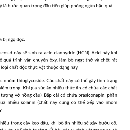
lý là bước quan trọng đầu tiên giúp phòng ngừa hậu quả
à bị ngộ độc.
cosid này sẽ sinh ra acid cianhydric (HCN). Acid này khi
ế quá trình vận chuyển ôxy, làm bò ngạt thở và chết rất
 loại chất độc thực vật thuộc dạng này.
các nhóm thioglycoside. Các chất này có thể gây tình trạng
iêm trọng. Khi gia súc ăn nhiều thức ăn có chứa các chất
 tượng vỡ hồng cầu). Bắp cải có chứa brasiconapin, phần
ứa nhiều solanin (chất này cũng có thể xếp vào nhóm
y.
iều trong cây keo dậu, khi bò ăn nhiều sẽ gây bướu cổ.