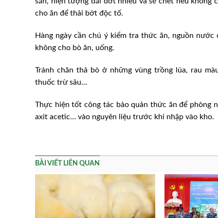
sắn, hiện tượng dãi dớt nhiều và sẽ chết nếu không c
cho ăn để thải bớt độc tố.
Hàng ngày cần chú ý kiểm tra thức ăn, nguồn nước dù
không cho bò ăn, uống.
Tránh chăn thả bò ở những vùng trồng lúa, rau màu
thuốc trừ sâu…
Thực hiện tốt công tác bảo quản thức ăn để phòng 
axit acetic… vào nguyên liệu trước khi nhập vào kho.
BÀI VIẾT LIÊN QUAN