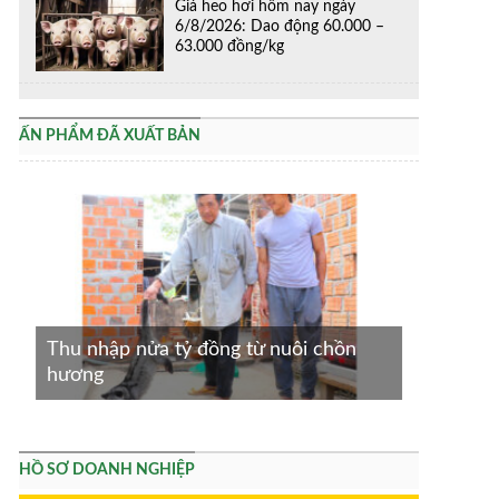
Giá heo hơi hôm nay ngày
6/8/2026: Dao động 60.000 –
63.000 đồng/kg
ẤN PHẨM ĐÃ XUẤT BẢN
Thu nhập nửa tỷ đồng từ nuôi chồn
hương
HỒ SƠ DOANH NGHIỆP