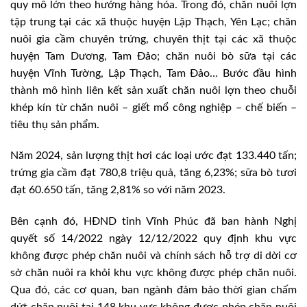
quy mô lớn theo hướng hàng hóa. Trong đó, chăn nuôi lợn
tập trung tại các xã thuộc huyện Lập Thạch, Yên Lạc; chăn
nuôi gia cầm chuyên trứng, chuyên thịt tại các xã thuộc
huyện Tam Dương, Tam Đảo; chăn nuôi bò sữa tại các
huyện Vĩnh Tường, Lập Thạch, Tam Đảo… Bước đầu hình
thành mô hình liên kết sản xuất chăn nuôi lợn theo chuỗi
khép kín từ chăn nuôi – giết mổ công nghiệp – chế biến –
tiêu thụ sản phẩm.
Năm 2024, sản lượng thịt hơi các loại ước đạt 133.440 tấn;
trứng gia cầm đạt 780,8 triệu quả, tăng 6,23%; sữa bò tươi
đạt 60.650 tấn, tăng 2,81% so với năm 2023.
Bên cạnh đó, HĐND tỉnh Vĩnh Phúc đã ban hành Nghị
quyết số 14/2022 ngày 12/12/2022 quy định khu vực
không được phép chăn nuôi và chính sách hỗ trợ di dời cơ
sở chăn nuôi ra khỏi khu vực không được phép chăn nuôi.
Qua đó, các cơ quan, ban ngành đảm bảo thời gian chấm