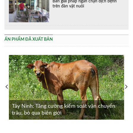
Bàn giải pháp ngăn chặn dịch bệnh
trên đàn vật nuôi
ẤN PHẨM ĐÃ XUẤT BẢN
Tây Ninh: Tăng cường kiểm soát vận chuyển
trâu, bò qua biên giới