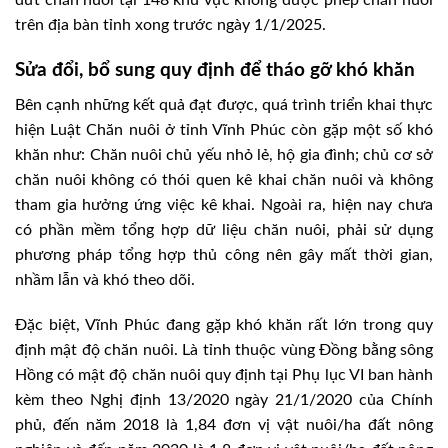
dứt chăn nuôi tại 148 khu vực không được phép chăn nuôi
trên địa bàn tỉnh xong trước ngày 1/1/2025.
Sửa đổi, bổ sung quy định để tháo gỡ khó khăn
Bên cạnh những kết quả đạt được, quá trình triển khai thực
hiện Luật Chăn nuôi ở tỉnh Vĩnh Phúc còn gặp một số khó
khăn như: Chăn nuôi chủ yếu nhỏ lẻ, hộ gia đình; chủ cơ sở
chăn nuôi không có thói quen kê khai chăn nuôi và không
tham gia hưởng ứng việc kê khai. Ngoài ra, hiện nay chưa
có phần mềm tổng hợp dữ liệu chăn nuôi, phải sử dụng
phương pháp tổng hợp thủ công nên gây mất thời gian,
nhầm lẫn và khó theo dõi.
Đặc biệt, Vĩnh Phúc đang gặp khó khăn rất lớn trong quy
định mật độ chăn nuôi. Là tỉnh thuộc vùng Đồng bằng sông
Hồng có mật độ chăn nuôi quy định tại Phụ lục VI ban hành
kèm theo Nghị định 13/2020 ngày 21/1/2020 của Chính
phủ, đến năm 2018 là 1,84 đơn vị vật nuôi/ha đất nông