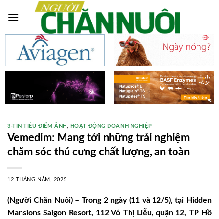
Skip
to
content
3-TIN TIÊU ĐIỂM ẢNH
,
HOẠT ĐỘNG DOANH NGHIỆP
Vemedim: Mang tới những trải nghiệm
chăm sóc thú cưng chất lượng, an toàn
12 THÁNG NĂM, 2025
(Người Chăn Nuôi) – Trong 2 ngày (11 và 12/5), tại Hidden
Mansions Saigon Resort, 112 Võ Thị Liễu, quận 12, TP Hồ