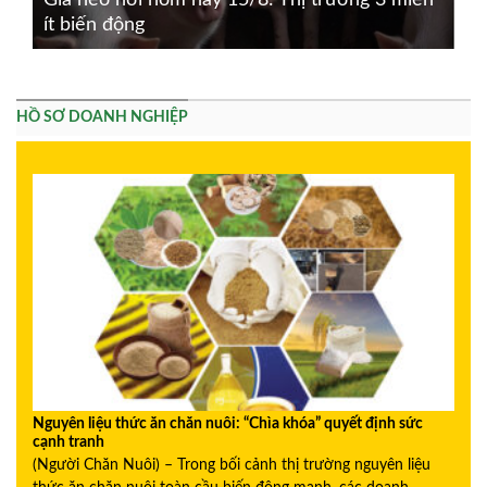
Giá heo hơi hôm nay 15/8: Thị trường 3 miền
ít biến động
HỒ SƠ DOANH NGHIỆP
Nguyên liệu thức ăn chăn nuôi: “Chìa khóa” quyết định sức
cạnh tranh
(Người Chăn Nuôi) – Trong bối cảnh thị trường nguyên liệu