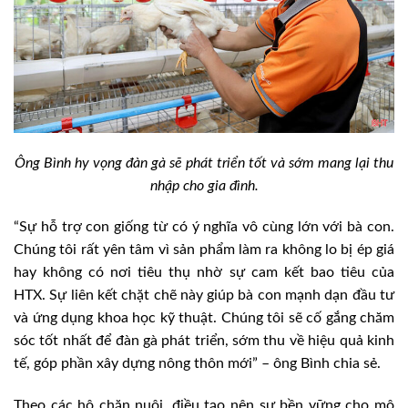
Ông Bình hy vọng đàn gà sẽ phát triển tốt và sớm mang lại thu
nhập cho gia đình.
“Sự hỗ trợ con giống từ có ý nghĩa vô cùng lớn với bà con.
Chúng tôi rất yên tâm vì sản phẩm làm ra không lo bị ép giá
hay không có nơi tiêu thụ nhờ sự cam kết bao tiêu của
HTX. Sự liên kết chặt chẽ này giúp bà con mạnh dạn đầu tư
và ứng dụng khoa học kỹ thuật. Chúng tôi sẽ cố gắng chăm
sóc tốt nhất để đàn gà phát triển, sớm thu về hiệu quả kinh
tế, góp phần xây dựng nông thôn mới” – ông Bình chia sẻ.
Theo các hộ chăn nuôi, điều tạo nên sự bền vững cho mô