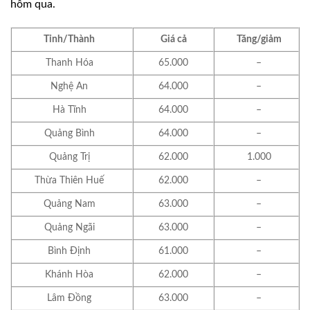
hôm qua.
Tỉnh/Thành
Giá cả
Tăng/giảm
Thanh Hóa
65.000
–
Nghệ An
64.000
–
Hà Tĩnh
64.000
–
Quảng Bình
64.000
–
Quảng Trị
62.000
1.000
Thừa Thiên Huế
62.000
–
Quảng Nam
63.000
–
Quảng Ngãi
63.000
–
Bình Định
61.000
–
Khánh Hòa
62.000
–
Lâm Đồng
63.000
–