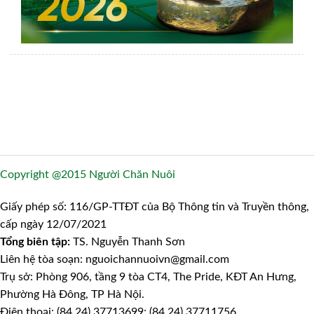
Copyright @2015 Người Chăn Nuôi
Giấy phép số: 116/GP-TTĐT của Bộ Thông tin và Truyền thông,
cấp ngày 12/07/2021
Tổng biên tập:
TS. Nguyễn Thanh Sơn
Liên hệ tòa soạn: nguoichannuoivn@gmail.com
Trụ sở: Phòng 906, tầng 9 tòa CT4, The Pride, KĐT An Hưng,
Phường Hà Đông, TP Hà Nội.
Điện thoại: (84.24) 37713699; (84.24) 37711756