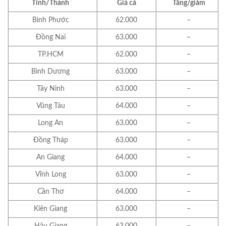
Tỉnh/Thành
Giá cả
Tăng/giảm
Bình Phước
62.000
–
Đồng Nai
63.000
–
TP.HCM
62.000
–
Bình Dương
63.000
–
Tây Ninh
63.000
–
Vũng Tàu
64.000
–
Long An
63.000
–
Đồng Tháp
63.000
–
An Giang
64.000
–
Vĩnh Long
63.000
–
Cần Thơ
64.000
–
Kiên Giang
63.000
–
Hậu Giang
63.000
–