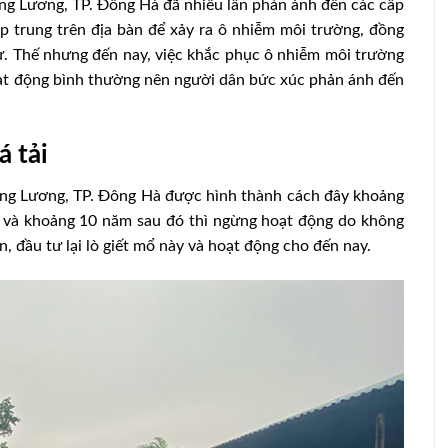
g Lương, TP. Đông Hà đã nhiều lần phản ánh đến các cấp
ập trung trên địa bàn để xảy ra ô nhiễm môi trường, đồng
 cư. Thế nhưng đến nay, việc khắc phục ô nhiễm môi trường
oạt động bình thường nên người dân bức xúc phản ánh đến
á tải
ông Lương, TP. Đông Hà được hình thành cách đây khoảng
lẻ và khoảng 10 năm sau đó thì ngừng hoạt động do không
, đầu tư lại lò giết mổ này và hoạt động cho đến nay.