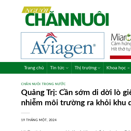
Skip
to
content
Trang chủ
Tin tức
Thị trường
Khoa học – 
CHĂN NUÔI TRONG NƯỚC
Quảng Trị: Cần sớm di dời lò gi
nhiễm môi trường ra khỏi khu 
19 THÁNG MỘT, 2024