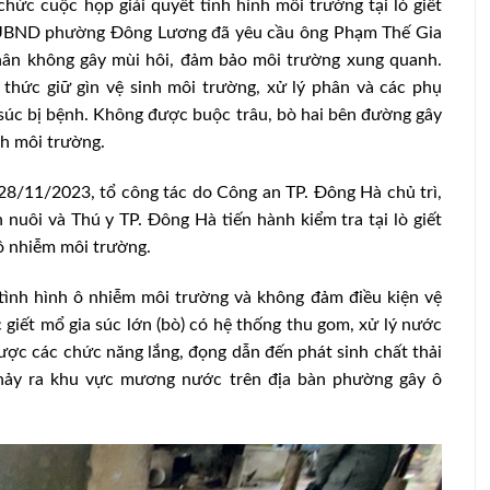
 cuộc họp giải quyết tình hình môi trường tại lò giết
. UBND phường Đông Lương đã yêu cầu ông Phạm Thế Gia
hân không gây mùi hôi, đảm bảo môi trường xung quanh.
thức giữ gìn vệ sinh môi trường, xử lý phân và các phụ
súc bị bệnh. Không được buộc trâu, bò hai bên đường gây
nh môi trường.
28/11/2023, tổ công tác do Công an TP. Đông Hà chủ trì,
ôi và Thú y TP. Đông Hà tiến hành kiểm tra tại lò giết
 ô nhiễm môi trường.
 tình hình ô nhiễm môi trường và không đảm điều kiện vệ
c giết mổ gia súc lớn (bò) có hệ thống thu gom, xử lý nước
được các chức năng lắng, đọng dẫn đến phát sinh chất thải
chảy ra khu vực mương nước trên địa bàn phường gây ô