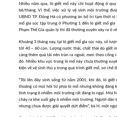
Nhiều năm qua, lò giết mổ này chỉ hoạt động ở quy
bê/tháng. Vì thế, việc xử lý vệ sinh môi trường đ
UBND TP. Đông Hà có phương án bố trí tạm thời vị tr
mổ gia súc tập trung ở Phường 1 đến lò giết mổ gi
Phạm Thế Gia quản lý thì đã thường xuyên xảy ra ô n
Khoảng 3 tháng nay, tại lò giết mổ gia súc này, số lư
tới 40 – 60 con. Lượng nước thải, chất thải do giết 
càng thêm quá tải nên tràn ra ngoài, men theo cống 
đó. Nhiều khu vực trong lò mổ này chưa thường xuyê
kiện về vệ sinh thú y trong quá trình giết mổ, sơ chế
“Tôi lên đây sinh sống từ năm 2001, khi đó, lò giế
thoảng có mùi hôi từ phía lò mổ nhưng không đáng k
tình trạng ô nhiễm môi trường rất đáng lo ngại. Mùi h
chảy ra khe suối gây ô nhiễm môi trường. Người dân t
nhưng chưa được giải quyết dứt điểm”, bà H. một ngườ