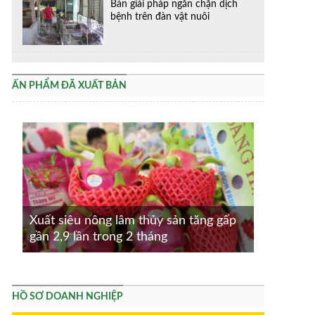
Bàn giải pháp ngăn chặn dịch
bệnh trên đàn vật nuôi
ẤN PHẨM ĐÃ XUẤT BẢN
Xuất siêu nông lâm thủy sản tăng gấp
gần 2,9 lần trong 2 tháng
HỒ SƠ DOANH NGHIỆP