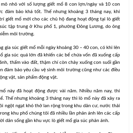
 mô nhỏ với số lượng giết mổ 8 con lợn/ngày và 10 con
ược đảm bảo khá tốt. Thế nhưng khoảng 3 tháng nay, khi
í giết mổ mới cho các chủ hộ đang hoạt động tại lò giết
a súc tập trung ở Khu phố 1, phường Đông Lương, do ông
hiễm môi trường.
ợng gia súc giết mổ mỗi ngày khoảng 30 – 40 con, có khi lên
mổ gia súc quá lớn đã khiến các bể chứa vốn đã xuống cấp
rãnh, thấm vào đất, thậm chí còn chảy xuống con suối gần
n đảm bảo yêu cầu vệ sinh môi trường cũng như các điều
 động vật, sản phẩm động vật.
t mổ này đã hoạt động được vài năm. Nhiều năm nay, thi
ể. Thế nhưng khoảng 3 tháng nay thì lò mổ này đã xảy ra
ôi ngột ngạt khó thở lan rộng trong khu dân cư, nước thải
rong khu phố chúng tôi đã nhiều lần phản ánh lên các cấp
i dân sống gần khu vực lò giết mổ gia súc phản ánh.