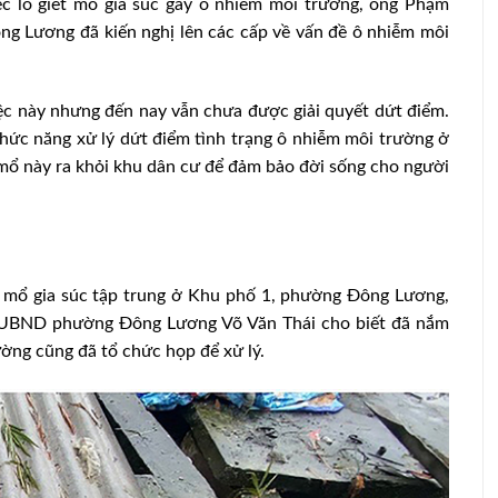
ệc lò giết mổ gia súc gây ô nhiễm môi trường, ông Phạm
 Lương đã kiến nghị lên các cấp về vấn đề ô nhiễm môi
việc này nhưng đến nay vẫn chưa được giải quyết dứt điểm.
hức năng xử lý dứt điểm tình trạng ô nhiễm môi trường ở
t mổ này ra khỏi khu dân cư để đảm bảo đời sống cho người
ết mổ gia súc tập trung ở Khu phố 1, phường Đông Lương,
h UBND phường Đông Lương Võ Văn Thái cho biết đã nắm
ng cũng đã tổ chức họp để xử lý.