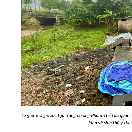
Đắk Nông: Chủ động phòng,
n đất
dịch bệnh trên vật nuôi
Lò giết mổ gia súc tập trung do ông Phạm Thế Gia quản 
kiện vệ sinh thú y th