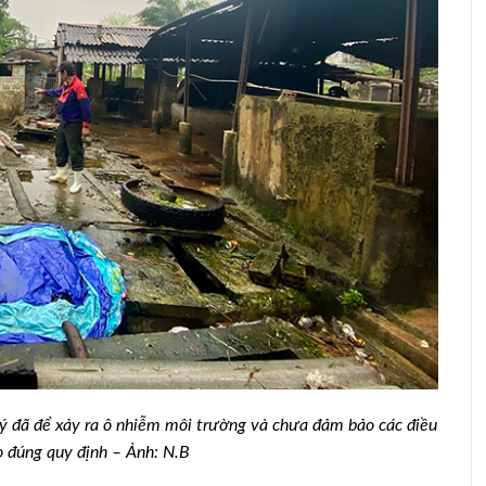
 chống
Phú Yên: Đảm bảo an toàn đàn vật
nuôi
lý đã để xảy ra ô nhiễm môi trường và chưa đảm bảo các điều
eo đúng quy định – Ảnh: N.B