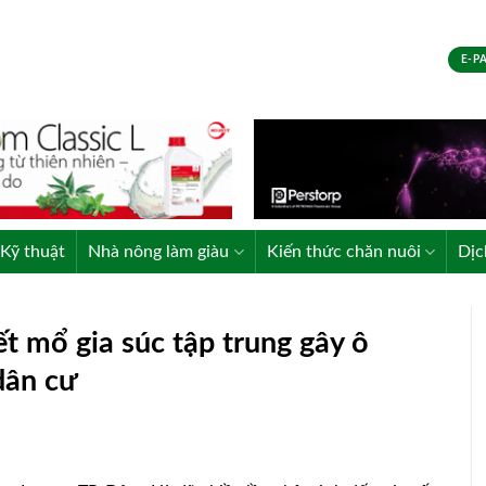
E-P
Kỹ thuật
Nhà nông làm giàu
Kiến thức chăn nuôi
Dịc
ết mổ gia súc tập trung gây ô
dân cư