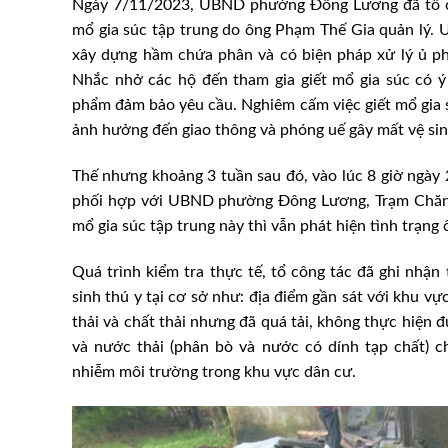
Ngày 7/11/2023, UBND phường Đông Lương đã tổ chức
mổ gia súc tập trung do ông Phạm Thế Gia quản lý
xây dựng hầm chứa phân và có biện pháp xử lý ủ p
Nhắc nhở các hộ đến tham gia giết mổ gia súc có ý 
phẩm đảm bảo yêu cầu. Nghiêm cấm việc giết mổ gia 
ảnh hưởng đến giao thông và phóng uế gây mất vệ si
Thế nhưng khoảng 3 tuần sau đó, vào lúc 8 giờ ngày 
phối hợp với UBND phường Đông Lương, Trạm Chăn nu
mổ gia súc tập trung này thì vẫn phát hiện tình trạng
Quá trình kiểm tra thực tế, tổ công tác đã ghi nhận
sinh thú y tại cơ sở như: địa điểm gần sát với khu vự
thải và chất thải nhưng đã quá tải, không thực hiện 
và nước thải (phân bò và nước có dính tạp chất) 
nhiễm môi trường trong khu vực dân cư.