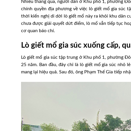
Nhiều tháng qua, người dân ở Khu phố 1, phường Đôn
chính quyền địa phương về việc lò giết mổ gia súc t
thời kiến nghị di dời lò giết mổ này ra khỏi khu dân
chưa được giải quyết dứt điểm, lò mổ vẫn tiếp tục h
cơ quan báo chí.
Lò giết mổ gia súc xuống cấp, qu
Lò giết mổ gia súc tập trung ở Khu phố 1, phường Đ
25 năm. Ban đầu, đây chỉ là lò giết mổ gia súc nhỏ 
mang lại hiệu quả. Sau đó, ông Phạm Thế Gia tiếp nhận