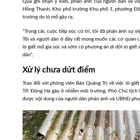
Qua ghi nhận ý kiến, phản ánh của người dân về vi
Hồng Thanh, Khu phố trưởng Khu phố 1, phường Đông
trường do lò mổ gây ra.
“Trong các cuộc tiếp xúc cử tri, tôi đã phản ánh sự 
Tôi và người dân ở đây rất mong muốn các cơ quan c
lò giết mổ gia súc và sớm có phương án di dời lò giế
dân”.
Xử lý chưa dứt điểm
Trao đổi với phóng viên Báo Quảng Trị về việc lò gi
TP. Đông Hà gây ô nhiễm môi trường, Phó Chủ tịc
được nội dung của người dân phản ánh và UBND phườ