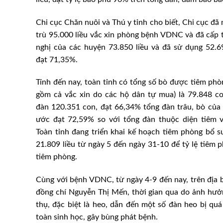
Chi cục Chăn nuôi và Thú y tỉnh cho biết, Chi cục đã
trù 95.000 liều vắc xin phòng bệnh VDNC và đã cấp 
nghị của các huyện 73.850 liều và đã sử dụng 52.69
đạt 71,35%.
Tính đến nay, toàn tỉnh có tổng số bò được tiêm phò
gồm cả vắc xin do các hộ dân tự mua) là 79.848 c
đàn 120.351 con, đạt 66,34% tổng đàn trâu, bò của 
ước đạt 72,59% so với tổng đàn thuộc diện tiêm v
Toàn tỉnh đang triển khai kế hoạch tiêm phòng bổ s
21.809 liều từ ngày 5 đến ngày 31-10 để tỷ lệ tiêm 
tiêm phòng.
Cùng với bệnh VDNC, từ ngày 4-9 đến nay, trên địa
đồng chí Nguyễn Thị Mến, thời gian qua do ảnh hưở
thụ, đặc biệt là heo, dẫn đến một số đàn heo bị qu
toàn sinh học, gây bùng phát bệnh.