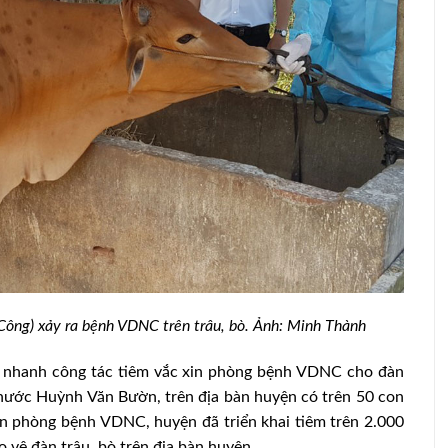
 dịch cúm
ò Công) xảy ra bệnh VDNC trên trâu, bò. Ảnh: Minh Thành
Nuôi gà Ai Cập đẻ trứng ở Thạch Hà
y nhanh công tác tiêm vắc xin phòng bệnh VDNC cho đàn
ước Huỳnh Văn Bườn, trên địa bàn huyện có trên 50 con
in phòng bệnh VDNC, huyện đã triển khai tiêm trên 2.000
o vệ đàn trâu, bò trên địa bàn huyện.