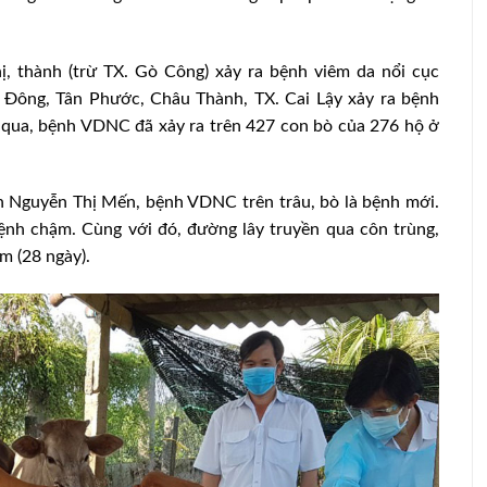
ị, thành (trừ TX. Gò Công) xảy ra bệnh viêm da nổi cục
 Đông, Tân Phước, Châu Thành, TX. Cai Lậy xảy ra bệnh
g qua, bệnh VDNC đã xảy ra trên 427 con bò của 276 hộ ở
h Nguyễn Thị Mến, bệnh VDNC trên trâu, bò là bệnh mới.
nh chậm. Cùng với đó, đường lây truyền qua côn trùng,
m (28 ngày).