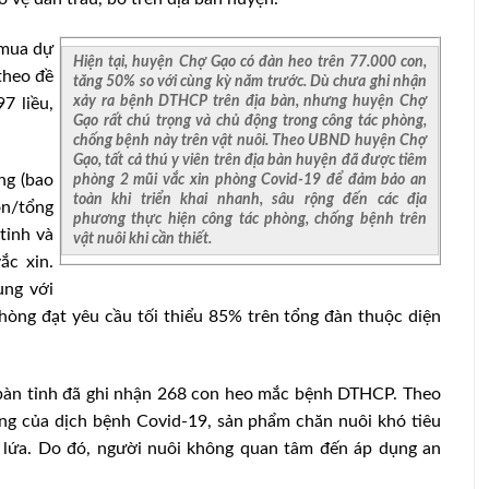
 mua dự
Hiện tại, huyện Chợ Gạo có đàn heo trên 77.000 con,
theo đề
tăng 50% so với cùng kỳ năm trước. Dù chưa ghi nhận
xảy ra bệnh DTHCP trên địa bàn, nhưng huyện Chợ
7 liều,
Gạo rất chú trọng và chủ động trong công tác phòng,
chống bệnh này trên vật nuôi. Theo UBND huyện Chợ
Gạo, tất cả thú y viên trên địa bàn huyện đã được tiêm
phòng 2 mũi vắc xin phòng Covid-19 để đảm bảo an
ng (bao
toàn khi triển khai nhanh, sâu rộng đến các địa
on/tổng
phương thực hiện công tác phòng, chống bệnh trên
tỉnh và
vật nuôi khi cần thiết.
ắc xin.
ung với
phòng đạt yêu cầu tối thiểu 85% trên tổng đàn thuộc diện
 bàn tỉnh đã ghi nhận 268 con heo mắc bệnh DTHCP. Theo
ng của dịch bệnh Covid-19, sản phẩm chăn nuôi khó tiêu
á lứa. Do đó, người nuôi không quan tâm đến áp dụng an