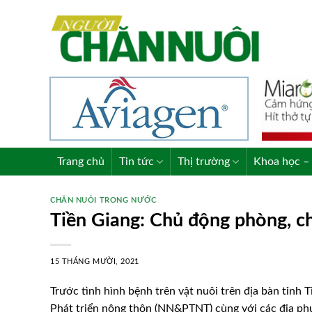
Skip
to
content
Trang chủ
Tin tức
Thị trường
Khoa học – 
CHĂN NUÔI TRONG NƯỚC
Tiền Giang: Chủ động phòng, c
15 THÁNG MƯỜI, 2021
Trước tình hình bệnh trên vật nuôi trên địa bàn tỉnh
Phát triển nông thôn (NN&PTNT) cùng với các địa phư