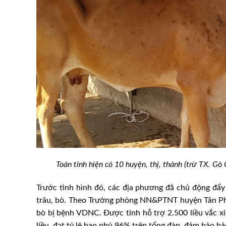
cây trồng, vật nuôi
EU ra tay ứng phó khẩn cấp
Toàn tỉnh hiện có 10 huyện, thị, thành (trừ TX. G
sương muối ở Lào Cai
gia cầm lan rộng tại Ba Lan
Trước tình hình đó, các địa phương đã chủ động đẩ
trâu, bò. Theo Trưởng phòng NN&PTNT huyện Tân Ph
bò bị bệnh VDNC. Được tỉnh hỗ trợ 2.500 liều vắc x
liều, đạt tỷ lệ bao phủ 96% trên tổng đàn, đảm bảo bả