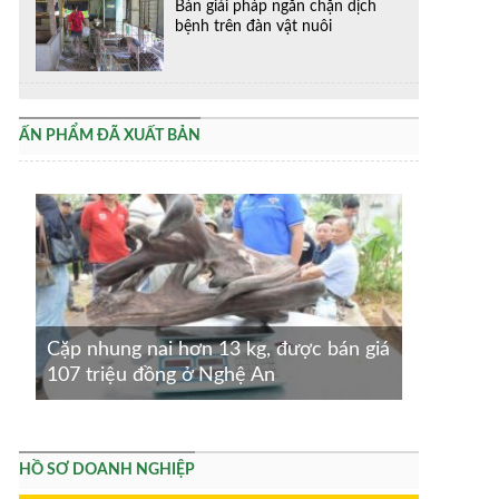
Bàn giải pháp ngăn chặn dịch
bệnh trên đàn vật nuôi
ẤN PHẨM ĐÃ XUẤT BẢN
Cặp nhung nai hơn 13 kg, được bán giá
107 triệu đồng ở Nghệ An
HỒ SƠ DOANH NGHIỆP