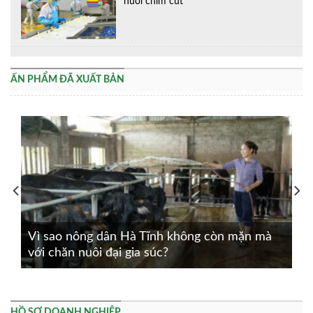
nuôi chim cút
ẤN PHẨM ĐÃ XUẤT BẢN
Vì sao nông dân Hà Tĩnh không còn mặn mà
với chăn nuôi đại gia súc?
HỒ SƠ DOANH NGHIỆP