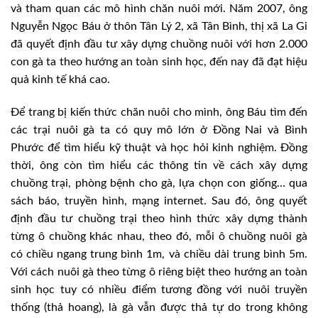
và tham quan các mô hình chăn nuôi mới. Năm 2007, ông
Nguyễn Ngọc Báu ở thôn Tân Lý 2, xã Tân Bình, thị xã La Gi
đã quyết định đầu tư xây dựng chuồng nuôi với hơn 2.000
con gà ta theo hướng an toàn sinh học, đến nay đã đạt hiệu
quả kinh tế khá cao.
Để trang bị kiến thức chăn nuôi cho mình, ông Báu tìm đến
các trại nuôi gà ta có quy mô lớn ở Đồng Nai và Bình
Phước để tìm hiểu kỹ thuật và học hỏi kinh nghiệm. Đồng
thời, ông còn tìm hiểu các thông tin về cách xây dựng
chuồng trại, phòng bệnh cho gà, lựa chọn con giống… qua
sách báo, truyền hình, mạng internet. Sau đó, ông quyết
định đầu tư chuồng trại theo hình thức xây dựng thành
từng ô chuồng khác nhau, theo đó, mỗi ô chuồng nuôi gà
có chiều ngang trung bình 1m, và chiều dài trung bình 5m.
Với cách nuôi gà theo từng ô riêng biệt theo hướng an toàn
sinh học tuy có nhiều điểm tương đồng với nuôi truyền
thống (thả hoang), là gà vẫn được thả tự do trong không