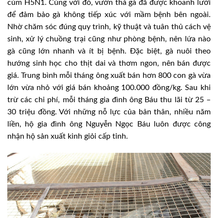
cúm H5N1. Cùng với đó, vườn thả gà đã được khoanh lưới
để đảm bảo gà không tiếp xúc với mầm bệnh bên ngoài.
Nhờ chăm sóc đúng quy trình, kỹ thuật và tuân thủ cách vệ
sinh, xử lý chuồng trại cũng như phòng bệnh, nên lứa nào
gà cũng lớn nhanh và ít bị bệnh. Đặc biệt, gà nuôi theo
hướng sinh học cho thịt dai và thơm ngon, nên bán được
giá. Trung bình mỗi tháng ông xuất bán hơn 800 con gà vừa
lớn vừa nhỏ với giá bán khoảng 100.000 đồng/kg. Sau khi
trừ các chi phí, mỗi tháng gia đình ông Báu thu lãi từ 25 –
30 triệu đồng. Với những nỗ lực của bản thân, nhiều năm
liền, hộ gia đình ông Nguyễn Ngọc Báu luôn được công
nhận hộ sản xuất kinh giỏi cấp tỉnh.