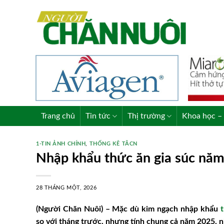
Skip
to
content
Trang chủ
Tin tức
Thị trường
Khoa học – 
1-TIN ẢNH CHÍNH
,
THỐNG KÊ TĂCN
Nhập khẩu thức ăn gia súc nă
28 THÁNG MỘT, 2026
(Người Chăn Nuôi) – Mặc dù kim ngạch nhập khẩu
t
so với tháng trước, nhưng tính chung cả năm 2025, 