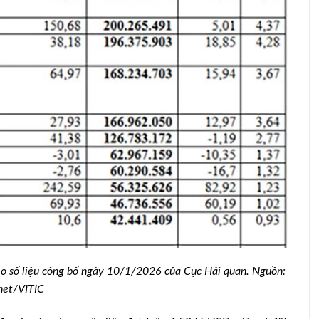
ổ yến xuất
Giá heo hơi hôm nay 12/11: Giảm
1.000 – 2.000 đ/kg
o số liệu công bố ngày 10/1/2026 của Cục Hải quan. Nguồn:
net/VITIC