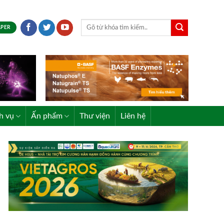
APER
h vụ
Ấn phẩm
Thư viện
Liên hệ