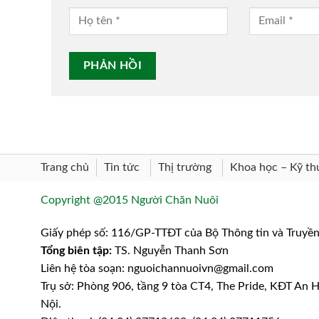
Trang chủ
Khoa học – Kỹ th
Tin tức
Thị trường
Copyright @2015 Người Chăn Nuôi
Giấy phép số: 116/GP-TTĐT của Bộ Thông tin và Truyề
Tổng biên tập:
TS. Nguyễn Thanh Sơn
Liên hệ tòa soạn: nguoichannuoivn@gmail.com
Trụ sở: Phòng 906, tầng 9 tòa CT4, The Pride, KĐT An
Nội.