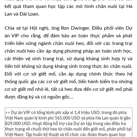
kết quả tham quan học tập các mô hình chăn nuôi tại Hà
Lan và Đài Loan.
Chia sẻ tại Hội nghị, ông Ron Dwinger, Điều phối viên Dự
án VIP cho rằng, để đảm bảo an toàn thực phẩm và phát
triển bền vững ngành chăn nuôi heo, đối với các trang trại
chăn nuôi heo cần áp dụng phương pháp an toàn sinh học,
cải thiện vệ sinh trang trại, sử dụng kháng sinh hợp lý và
tiến tới không sử dụng kháng sinh trong thức ăn chăn nuôi.
Đối với cơ sở giết mổ, cần áp dụng chính thức theo hệ
thống quốc gia các cơ sở giết mổ, tiến hành kiểm tra những
cơ sở giết mổ nhỏ lẻ, tất cả heo đưa đến cơ sở giết mổ phải
được đăng ký và có nguồn gốc…
>> Dự án VIP có tổng kinh phí xấp xỉ 1,4 triệu USD, trong đó phía
Việt Nam quản lý kinh phí 565.000 USD và phía Hà Lan quản lý gần
829.000 USD. Hoạt động hỗ trợ của Dự án tập trung vào điều tra
thực trạng về chuỗi thịt heo từ chăn nuôi đến giết mổ, phân phối tại
Việt Nam; Tập huấn kỹ thuật và tổ chức các đoàn tham quan học