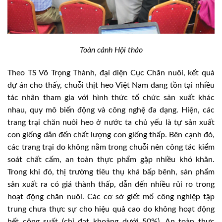
Toàn cảnh Hội thảo
Theo TS Võ Trọng Thành, đại diện Cục Chăn nuôi, kết quả
dự án cho thấy, chuỗi thịt heo Việt Nam đang tồn tại nhiều
tác nhân tham gia với hình thức tổ chức sản xuất khác
nhau, quy mô biến động và công nghệ đa dạng. Hiện, các
trang trại chăn nuôi heo ở nước ta chủ yếu là tự sản xuất
con giống dẫn đến chất lượng con giống thấp. Bên cạnh đó,
các trang trại do không nằm trong chuỗi nên công tác kiểm
soát chất cấm, an toàn thực phẩm gặp nhiều khó khăn.
Trong khi đó, thị trường tiêu thụ khá bấp bênh, sản phẩm
sản xuất ra có giá thành thấp, dẫn đến nhiều rủi ro trong
hoạt động chăn nuôi. Các cơ sở giết mổ công nghiệp tập
trung chưa thực sự cho hiệu quả cao do không hoạt động
hết công suất (chỉ đạt khoảng dưới 50%). An toàn thực