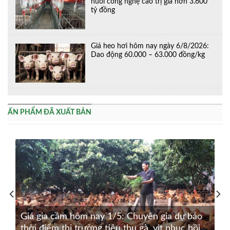
nuôi công nghệ cao trị giá hơn 3.600
tỷ đồng
Giá heo hơi hôm nay ngày 6/8/2026:
Dao động 60.000 – 63.000 đồng/kg
ẤN PHẨM ĐÃ XUẤT BẢN
Giá gia cầm hôm nay 1/5: Chuyên gia dự báo
thời điểm thị trường tiêu thụ gà, vịt phục hồi