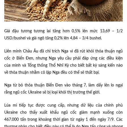
Giá đậu tương tương lai tăng hơn 0,5% lên mức 13,69 – 1/2
USD/bushel và giá ngô tăng 0,2% lên 4,84 – 3/4 bushel.
Liên minh Châu Âu đã chỉ trích Nga vì đã rút khỏi thỏa thuận ngũ
cốc ở Biển Đen, nhưng Nga yêu cầu phải đáp ứng các điều kiện
của mình và Tổng thống Thổ Nhĩ Kỳ cho biết bất kỳ sáng kiến nào
về thỏa thuận nhằm cô lập Nga đều có thể sẽ thất bại.
Nga từ bỏ thỏa thuận Biển Đen vào tháng 7, làm dấy lên lo ngại
rằng ngũ cốc Ukraine sẽ bị loại khỏi thị trường thế giới.
Lúa mì tiếp tục được cung cấp, nhưng dữ liệu của chính phủ
Ukraine cho thấy xuất khẩu ngũ cốc giảm mạnh xuống còn
467.000 tấn trong khoảng thời gian từ ngày 1 đến ngày 7/9. Các
thương nhân cho biết điều này có thể là do Nga tấn công và phong