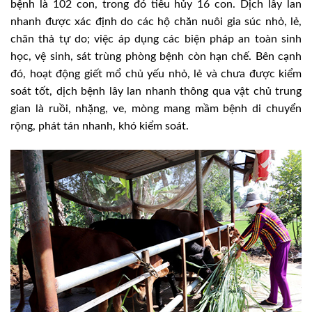
bệnh là 102 con, trong đó tiêu hủy 16 con. Dịch lây lan
nhanh được xác định do các hộ chăn nuôi gia súc nhỏ, lẻ,
chăn thả tự do; việc áp dụng các biện pháp an toàn sinh
học, vệ sinh, sát trùng phòng bệnh còn hạn chế. Bên cạnh
đó, hoạt động giết mổ chủ yếu nhỏ, lẻ và chưa được kiểm
soát tốt, dịch bệnh lây lan nhanh thông qua vật chủ trung
gian là ruồi, nhặng, ve, mòng mang mầm bệnh di chuyển
rộng, phát tán nhanh, khó kiểm soát.