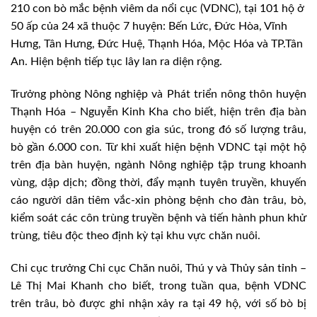
210 con bò mắc bệnh viêm da nổi cục (VDNC), tại 101 hộ ở
50 ấp của 24 xã thuộc 7 huyện: Bến Lức, Đức Hòa, Vĩnh
Hưng, Tân Hưng, Đức Huệ, Thạnh Hóa, Mộc Hóa và TP.Tân
An. Hiện bệnh tiếp tục lây lan ra diện rộng.
Trưởng phòng Nông nghiệp và Phát triển nông thôn huyện
Thạnh Hóa – Nguyễn Kinh Kha cho biết, hiện trên địa bàn
huyện có trên 20.000 con gia súc, trong đó số lượng trâu,
bò gần 6.000 con. Từ khi xuất hiện bệnh VDNC tại một hộ
trên địa bàn huyện, ngành Nông nghiệp tập trung khoanh
vùng, dập dịch; đồng thời, đẩy mạnh tuyên truyền, khuyến
cáo người dân tiêm vắc-xin phòng bệnh cho đàn trâu, bò,
kiểm soát các côn trùng truyền bệnh và tiến hành phun khử
trùng, tiêu độc theo định kỳ tại khu vực chăn nuôi.
Chi cục trưởng Chi cục Chăn nuôi, Thú y và Thủy sản tỉnh –
Lê Thị Mai Khanh cho biết, trong tuần qua, bệnh VDNC
trên trâu, bò được ghi nhận xảy ra tại 49 hộ, với số bò bị