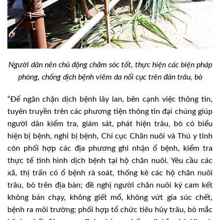
Người dân nên chủ động chăm sóc tốt, thực hiện các biện pháp
phòng, chống dịch bệnh viêm da nổi cục trên đàn trâu, bò
“Ðể ngăn chặn dịch bệnh lây lan, bên cạnh việc thông tin,
tuyên truyền trên các phương tiện thông tin đại chúng giúp
người dân kiểm tra, giám sát, phát hiện trâu, bò có biểu
hiện bị bệnh, nghi bị bệnh, Chi cục Chăn nuôi và Thú y tỉnh
còn phối hợp các địa phương ghi nhận ổ bệnh, kiểm tra
thực tế tình hình dịch bệnh tại hộ chăn nuôi. Yêu cầu các
xã, thị trấn có ổ bệnh rà soát, thống kê các hộ chăn nuôi
trâu, bò trên địa bàn; đề nghị người chăn nuôi ký cam kết
không bán chạy, không giết mổ, không vứt gia súc chết,
bệnh ra môi trường; phối hợp tổ chức tiêu hủy trâu, bò mắc