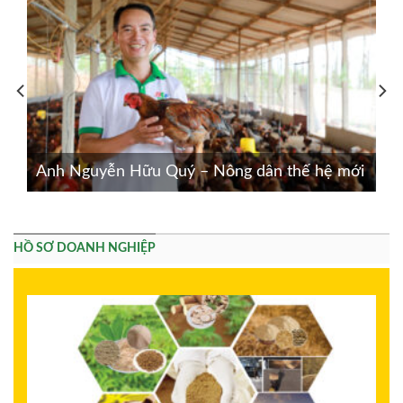
Anh Nguyễn Hữu Quý – Nông dân thế hệ mới
HỒ SƠ DOANH NGHIỆP