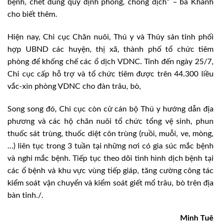
bệnh, chết đúng quy định phòng, chống dịch” – bà Khanh
cho biết thêm.
Hiện nay, Chi cục Chăn nuôi, Thú y và Thủy sản tỉnh phối
hợp UBND các huyện, thị xã, thành phố tổ chức tiêm
phòng để khống chế các ổ dịch VDNC. Tính đến ngày 25/7,
Chi cục cấp hỗ trợ và tổ chức tiêm được trên 44.300 liều
vắc-xin phòng VDNC cho đàn trâu, bò,
Song song đó, Chi cục còn cử cán bộ Thú y hướng dẫn địa
phương và các hộ chăn nuôi tổ chức tổng vệ sinh, phun
thuốc sát trùng, thuốc diệt côn trùng (ruồi, muỗi, ve, mòng,
…) liên tục trong 3 tuần tại những nơi có gia súc mắc bệnh
và nghi mắc bệnh. Tiếp tục theo dõi tình hình dịch bệnh tại
các ổ bệnh và khu vực vùng tiếp giáp, tăng cường công tác
kiểm soát vận chuyển và kiểm soát giết mổ trâu, bò trên địa
bàn tỉnh./.
Minh Tuệ