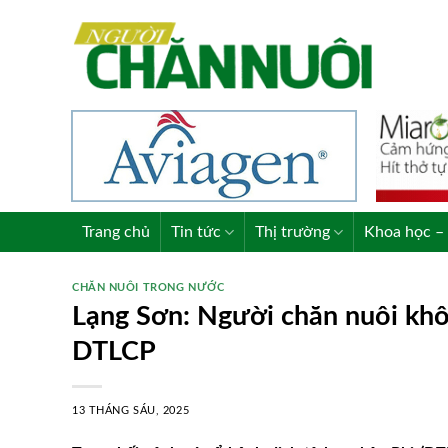
Skip
to
content
Trang chủ
Tin tức
Thị trường
Khoa học – 
CHĂN NUÔI TRONG NƯỚC
Lạng Sơn: Người chăn nuôi khô
DTLCP
13 THÁNG SÁU, 2025