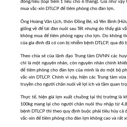
đồng/liều (loại tiêm 1 liều cho 6 tháng). Giá như vậy
mua vắc-xin DTLCP để tiêm phòng cho đàn lợn.
Ông Hoàng Văn Lịch, thôn Đồng Bé, xã Yên Bình (Hữu L
giống về để tái đàn nuôi sau Tết nhưng do thấy giá vắ
không mua để tiêm phòng ngay cho lợn. Do không tiê
của gia đình đã có con bị nhiễm bệnh DTLCP, qua đó b
Theo chia sẻ của lãnh đạo Trung tâm DVNN các huyện
chỉ là một nguyên nhân, còn nguyên nhân chính khi
để tiêm phòng cho đàn lợn của mình là do một bộ ph
vắc-xin DTLCP. Chính vì vậy, hiện các Trung tâm vừ
truyền cho người chăn nuôi về lợi ích và tầm quan tr
Thực tế, hiện giá lợn xuất chuồng tại thị trường là 
100kg mang lại cho người chăn nuôi thu nhập từ 4,8
bệnh DTLCP thì theo quy định buộc phải tiêu hủy cả đà
vắc-xin để tiêm phòng cho đàn lợn không cao và rất 