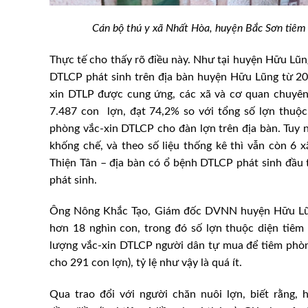
Cán bộ thú y xã Nhất Hòa, huyện Bắc Sơn tiêm 
Thực tế cho thấy rõ điều này. Như tại huyện Hữu Lũng
DTLCP phát sinh trên địa bàn huyện Hữu Lũng từ 20
xin DTLP được cung ứng, các xã và cơ quan chuyên
7.487 con lợn, đạt 74,2% so với tổng số lợn thuộc 
phòng vắc-xin DTLCP cho đàn lợn trên địa bàn. Tuy 
khống chế, và theo số liệu thống kê thì vẫn còn 6 
Thiện Tân – địa bàn có ổ bệnh DTLCP phát sinh đầu 
phát sinh.
Ông Nông Khắc Tạo, Giám đốc DVNN huyện Hữu Lũng
hơn 18 nghìn con, trong đó số lợn thuộc diện tiêm
lượng vắc-xin DTLCP người dân tự mua để tiêm phòn
cho 291 con lợn), tỷ lệ như vậy là quá ít.
Qua trao đổi với người chăn nuôi lợn, biết rằng, 