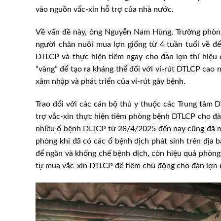
vào nguồn vắc-xin hỗ trợ của nhà nước.
Về vấn đề này, ông Nguyễn Nam Hùng, Trưởng phòng
người chăn nuôi mua lợn giống từ 4 tuần tuổi về để
DTLCP và thực hiện tiêm ngay cho đàn lợn thì hiệu
“vàng” để tạo ra kháng thể đối với vi-rút DTLCP cao 
xâm nhập và phát triển của vi-rút gây bệnh.
Trao đổi với các cán bộ thú y thuộc các Trung tâm 
trợ vắc-xin thực hiện tiêm phòng bệnh DTLCP cho đàn 
nhiều ổ bệnh DLTCP từ 28/4/2025 đến nay cũng đã mang
phòng khi đã có các ổ bệnh dịch phát sinh trên địa b
để ngăn và khống chế bệnh dịch, còn hiệu quả phòng
sát trùng chuồng nuôi
Gỡ khó khăn cho ngành gia 
tự mua vắc-xin DTLCP để tiêm chủ động cho đàn lợn n
uả cao
bối cảnh tăng trưởng phập p