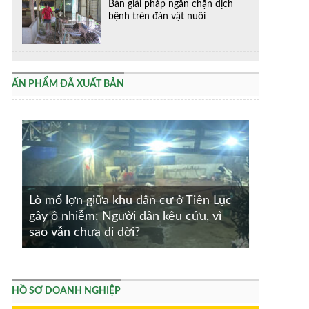
Bàn giải pháp ngăn chặn dịch
bệnh trên đàn vật nuôi
ẤN PHẨM ĐÃ XUẤT BẢN
Lò mổ lợn giữa khu dân cư ở Tiên Lục
gây ô nhiễm: Người dân kêu cứu, vì
sao vẫn chưa di dời?
HỒ SƠ DOANH NGHIỆP