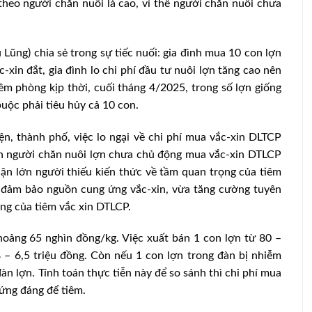
 theo người chăn nuôi là cao, vì thế người chăn nuôi chưa
ũng) chia sẻ trong sự tiếc nuối: gia đình mua 10 con lợn
c-xin đắt, gia đình lo chi phí đầu tư nuôi lợn tăng cao nên
m phòng kịp thời, cuối tháng 4/2025, trong số lợn giống
uộc phải tiêu hủy cả 10 con.
, thành phố, việc lo ngại về chi phí mua vắc-xin DLTCP
ến người chăn nuôi lợn chưa chủ động mua vắc-xin DTLCP
ận lớn người thiếu kiến thức về tầm quan trọng của tiêm
a đảm bảo nguồn cung ứng vắc-xin, vừa tăng cường tuyên
ọng của tiêm vắc xin DTLCP.
khoảng 65 nghìn đồng/kg. Việc xuất bán 1 con lợn từ 80 –
 – 6,5 triệu đồng. Còn nếu 1 con lợn trong đàn bị nhiễm
n lợn. Tính toán thực tiễn này để so sánh thì chi phí mua
xứng đáng để tiêm.