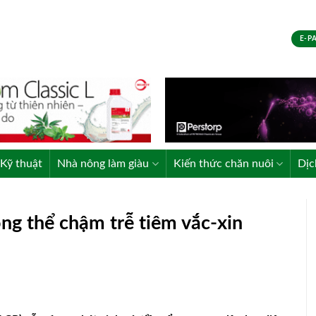
E-P
Kỹ thuật
Nhà nông làm giàu
Kiến thức chăn nuôi
Dịc
ng thể chậm trễ tiêm vắc-xin