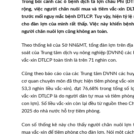
Trong bối cảnh các ổ bệnh dịch tả lợn châu Phi (DT
rộng, việc người chăn nuôi mua và tiêm vắc-xin DL
trước mối nguy mắc bệnh DTLCP. Tuy vậy, hiện tỷ lệ
cho đàn lợn của mình rất thấp. Việc này khiến bệnh
người chăn nuôi lợn cũng không an toàn.
Theo thống kê của Sở NN&MT, tổng đàn lợn trên địa 
soát của Trung tâm dịch vụ nông nghiệp (DVNN) các h
vắc-xin DTLCP toàn tỉnh là trên 71 nghìn con.
Cũng theo báo cáo của các Trung tâm DVNN các huy
cơ quan chuyên môn đã thực hiện tiêm phòng vắc-xin
53,3 nghìn liều vắc-xin), đạt 76,68% trong tổng số l
vắc-xin DTLCP là do người dân tự mua và tiêm phòn
con lợn). Số liều vắc-xin còn lại đều từ nguồn theo 
2025 do nhà nước hỗ trợ tiêm phòng.
Con số thống kê này cho thấy người chăn nuôi lợn t
mua vắc-xin để tiêm phòng cho đàn lợn. Nói một cách 