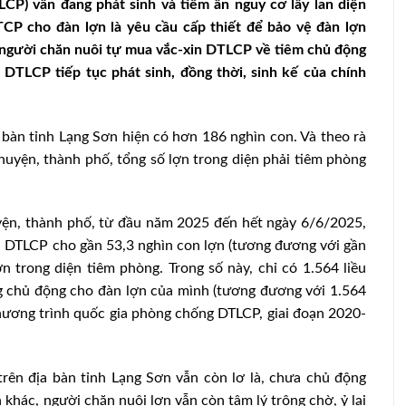
LCP) vẫn đang phát sinh và tiềm ẩn nguy cơ lây lan diện
TCP cho đàn lợn là yêu cầu cấp thiết để bảo vệ đàn lợn
 người chăn nuôi tự mua vắc-xin DTLCP về tiêm chủ động
 DTLCP tiếp tục phát sinh, đồng thời, sinh kế của chính
bàn tỉnh Lạng Sơn hiện có hơn 186 nghìn con. Và theo rà
uyện, thành phố, tổng số lợn trong diện phải tiêm phòng
ện, thành phố, từ đầu năm 2025 đến hết ngày 6/6/2025,
 DTLCP cho gần 53,3 nghìn con lợn (tương đương với gần
ợn trong diện tiêm phòng. Trong số này, chỉ có 1.564 liều
g chủ động cho đàn lợn của mình (tương đương với 1.564
Chương trình quốc gia phòng chống DTLCP, giai đoạn 2020-
rên địa bàn tỉnh Lạng Sơn vẫn còn lơ là, chưa chủ động
khác, người chăn nuôi lợn vẫn còn tâm lý trông chờ, ỷ lại