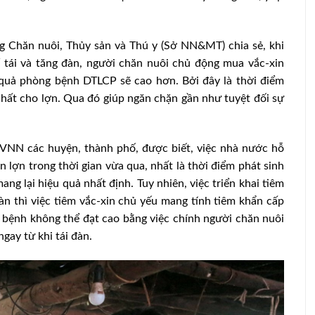
 Chăn nuôi, Thủy sản và Thú y (Sở NN&MT) chia sẻ, khi
 tái và tăng đàn, người chăn nuôi chủ động mua vắc-xin
 quả phòng bệnh DTLCP sẽ cao hơn. Bởi đây là thời điểm
nhất cho lợn. Qua đó giúp ngăn chặn gần như tuyệt đối sự
DVNN các huyện, thành phố, được biết, việc nhà nước hỗ
lợn trong thời gian vừa qua, nhất là thời điểm phát sinh
 lại hiệu quả nhất định. Tuy nhiên, việc triển khai tiêm
àn thì việc tiêm vắc-xin chủ yếu mang tính tiêm khẩn cấp
 bệnh không thể đạt cao bằng việc chính người chăn nuôi
cầm trong
Singapore muốn nhập trứng, thịt của
gay từ khi tái đàn.
hù
Việt Nam