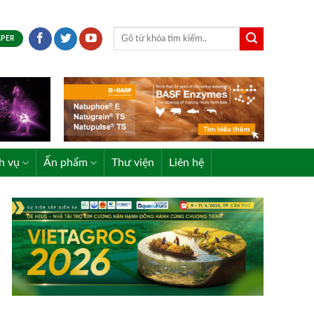
APER
h vụ
Ấn phẩm
Thư viện
Liên hệ