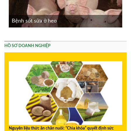
Bệnh sốt sữa ở heo
HỒ SƠ DOANH NGHIỆP
Nguyên liệu thức ăn chăn nuôi: “Chìa khóa” quyết định sức