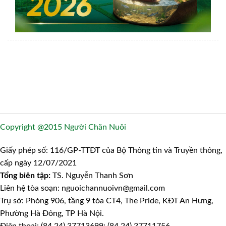
Copyright @2015 Người Chăn Nuôi
Giấy phép số: 116/GP-TTĐT của Bộ Thông tin và Truyền thông,
cấp ngày 12/07/2021
Tổng biên tập:
TS. Nguyễn Thanh Sơn
Liên hệ tòa soạn: nguoichannuoivn@gmail.com
Trụ sở: Phòng 906, tầng 9 tòa CT4, The Pride, KĐT An Hưng,
Phường Hà Đông, TP Hà Nội.
Điện thoại: (84.24) 37713699; (84.24) 37711756