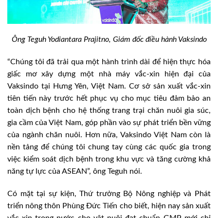
Ông Teguh Yodiantara Prajitno, Giám đốc điều hành Vaksindo
“Chúng tôi đã trải qua một hành trình dài để hiện thực hóa
giấc mơ xây dựng một nhà máy vắc-xin hiện đại của
Vaksindo tại Hưng Yên, Việt Nam. Cơ sở sản xuất vắc-xin
tiên tiến này trước hết phục vụ cho mục tiêu đảm bảo an
toàn dịch bệnh cho hệ thống trang trại chăn nuôi gia súc,
gia cầm của Việt Nam, góp phần vào sự phát triển bền vững
của ngành chăn nuôi. Hơn nữa, Vaksindo Việt Nam còn là
nền tảng để chúng tôi chung tay cùng các quốc gia trong
việc kiểm soát dịch bệnh trong khu vực và tăng cường khả
năng tự lực của ASEAN”, ông Teguh nói.
Có mặt tại sự kiện, Thứ trưởng Bộ Nông nghiệp và Phát
triển nông thôn Phùng Đức Tiến cho biết, hiện nay sản xuất
vắc-xin trong nước cho vật nuôi đạt chuẩn GMP mới chỉ