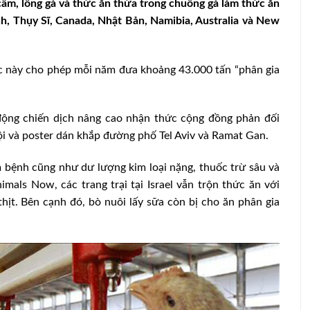
cầm, lông gà và thức ăn thừa trong chuồng gà làm thức ăn
nh, Thụy Sĩ, Canada, Nhật Bản, Namibia, Australia và New
ớc này cho phép mỗi năm đưa khoảng 43.000 tấn “phân gia
ộng chiến dịch nâng cao nhận thức cộng đồng phản đối
ội và poster dán khắp đường phố Tel Aviv và Ramat Gan.
bệnh cũng như dư lượng kim loại nặng, thuốc trừ sâu và
mals Now, các trang trại tại Israel vẫn trộn thức ăn với
hịt. Bên cạnh đó, bò nuôi lấy sữa còn bị cho ăn phân gia