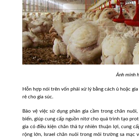
Ảnh minh h
Hỗn hợp nói trên vốn phải xử lý bằng cách ủ hoặc gia
Phó Thủ tướng Bùi Thanh S
rẻ cho gia súc.
 lớn – động lực tăng
Nhà máy chế biến sữa tươi 
Phú Thọ
TH tại Nga
Bảo vệ việc sử dụng phân gia cầm trong chăn nuôi,
biến, giúp cung cấp nguồn nitơ cho quá trình tạo pro
gia có điều kiện chăn thả tự nhiên thuận lợi, cung c
rộng lớn, Israel chăn nuôi trong môi trường sa mạc 