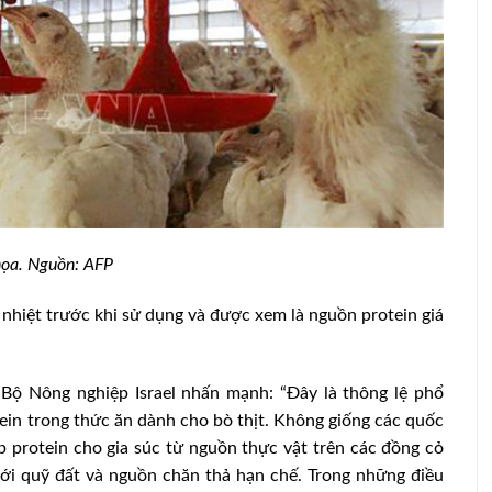
ọa. Nguồn: AFP
 nhiệt trước khi sử dụng và được xem là nguồn protein giá
ơn thăm
sạch của
Trung Quốc điều tra chống bán phá giá
đối với thịt lợn nhập khẩu từ EU
 Bộ Nông nghiệp Israel nhấn mạnh: “Đây là thông lệ phổ
tein trong thức ăn dành cho bò thịt. Không giống các quốc
ấp protein cho gia súc từ nguồn thực vật trên các đồng cỏ
với quỹ đất và nguồn chăn thả hạn chế. Trong những điều