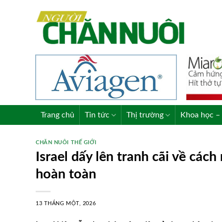
Skip
to
content
Trang chủ
Tin tức
Thị trường
Khoa học – 
CHĂN NUÔI THẾ GIỚI
Israel dấy lên tranh cãi về cách
hoàn toàn
13 THÁNG MỘT, 2026