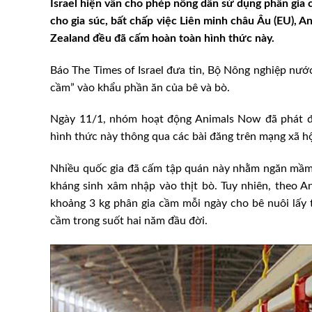
Israel hiện vẫn cho phép nông dân sử dụng phân gia 
cho gia súc, bất chấp việc Liên minh châu Âu (EU), A
Zealand đều đã cấm hoàn toàn hình thức này.
Báo The Times of Israel đưa tin, Bộ Nông nghiệp nư
cầm” vào khẩu phần ăn của bê và bò.
Ngày 11/1, nhóm hoạt động Animals Now đã phát đ
hình thức này thông qua các bài đăng trên mạng xã h
Nhiều quốc gia đã cấm tập quán này nhằm ngăn mầm 
kháng sinh xâm nhập vào thịt bò. Tuy nhiên, theo Ani
khoảng 3 kg phân gia cầm mỗi ngày cho bê nuôi lấy t
cầm trong suốt hai năm đầu đời.