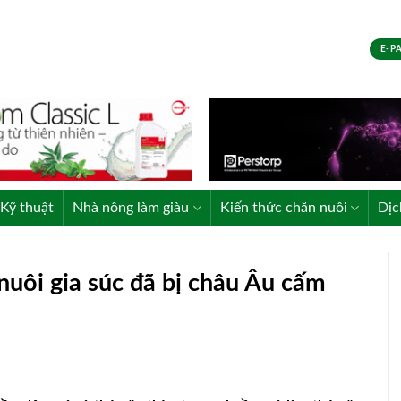
E-P
Kỹ thuật
Nhà nông làm giàu
Kiến thức chăn nuôi
Dịc
 nuôi gia súc đã bị châu Âu cấm