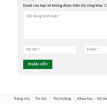
Email của bạn sẽ không được hiển thị công khai.
Alternative:
C
Trang chủ
Khoa học – Kỹ th
Tin tức
Thị trường