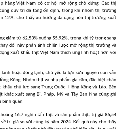
úp hàng Việt Nam có cơ hội mở rộng chỗ đứng. Các thị
ũng duy trì đà tăng ổn định, trong khi nhóm thị trường
n 12%, cho thấy xu hướng đa dạng hóa thị trường xuất
g giảm từ 62,53% xuống 55,92%, trong khi tỷ trọng sang
thay đổi này phản ánh chiến lược mở rộng thị trường và
động xuất khẩu thịt Việt Nam thích ứng linh hoạt hơn với
 lạnh hoặc đông lạnh, chủ yếu là lợn sữa nguyên con vẫn
Hồng Kông. Nhóm thịt và phụ phẩm gia cầm, đặc biệt chân
Hợp tác Dabaco – CC1: Động lực mới
t khẩu chủ lực sang Trung Quốc, Hồng Kông và Lào. Bên
Giảm nhẹ
cho nông nghiệp xanh và hạ tầng chăn
hịt khác xuất sang Bỉ, Pháp, Mỹ và Tây Ban Nha cũng ghi
nuôi công nghệ cao
u bình quân.
hoảng 16,7 nghìn tấn thịt và sản phẩm thịt, trị giá 86,54
về trị giá so với cùng kỳ năm 2024. Kết quả này cho thấy