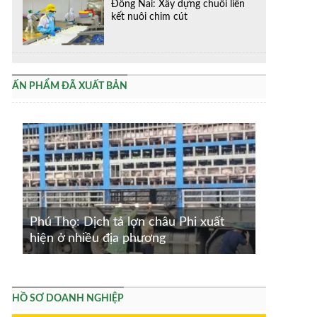
Đồng Nai: Xây dựng chuỗi liên
kết nuôi chim cút
ẤN PHẨM ĐÃ XUẤT BẢN
Phú Thọ: Dịch tả lợn châu Phi xuất
hiện ở nhiều địa phương
HỒ SƠ DOANH NGHIỆP