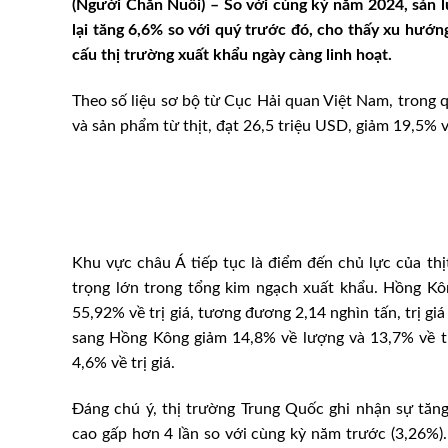
(Người Chăn Nuôi) – So với cùng kỳ năm 2024, sản 
lại tăng 6,6% so với quý trước đó, cho thấy xu hướn
cấu thị trường xuất khẩu ngày càng linh hoạt.
Theo số liệu sơ bộ từ Cục Hải quan Việt Nam, trong 
và sản phẩm từ thịt, đạt 26,5 triệu USD, giảm 19,5% v
Khu vực châu Á tiếp tục là điểm đến chủ lực của thị
trọng lớn trong tổng kim ngạch xuất khẩu. Hồng Kô
55,92% về trị giá, tương đương 2,14 nghìn tấn, trị gi
sang Hồng Kông giảm 14,8% về lượng và 13,7% về tr
4,6% về trị giá.
Đáng chú ý, thị trường Trung Quốc ghi nhận sự tăn
cao gấp hơn 4 lần so với cùng kỳ năm trước (3,26%)