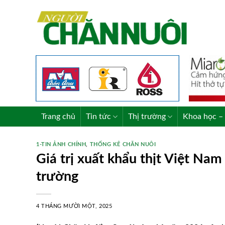
Skip
to
content
Trang chủ
Tin tức
Thị trường
Khoa học – 
1-TIN ẢNH CHÍNH
,
THỐNG KÊ CHĂN NUÔI
Giá trị xuất khẩu thịt Việt Nam
trường
4 THÁNG MƯỜI MỘT, 2025