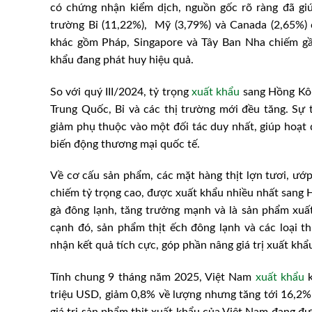
có chứng nhận kiểm dịch, nguồn gốc rõ ràng đã gi
trường Bỉ (11,22%), Mỹ (3,79%) và Canada (2,65%) c
khác gồm Pháp, Singapore và Tây Ban Nha chiếm gầ
khẩu đang phát huy hiệu quả.
So với quý III/2024, tỷ trọng
xuất khẩu
sang Hồng Kôn
Trung Quốc, Bỉ và các thị trường mới đều tăng. Sự 
giảm phụ thuộc vào một đối tác duy nhất, giúp hoạt 
biến động thương mại quốc tế.
Về cơ cấu sản phẩm, các mặt hàng thịt lợn tươi, ướp
chiếm tỷ trọng cao, được xuất khẩu nhiều nhất sang 
gà đông lạnh, tăng trưởng mạnh và là sản phẩm xuấ
nuôi (giá tại trại) cả
Giá heo hơi hôm nay 29/6: 
cạnh đó, sản phẩm thịt ếch đông lạnh và các loại t
/2023
thêm 1.000 đ/kg
nhận kết quả tích cực, góp phần nâng giá trị xuất khẩ
Tính chung 9 tháng năm 2025, Việt Nam
xuất khẩu
k
triệu USD, giảm 0,8% về lượng nhưng tăng tới 16,2% 