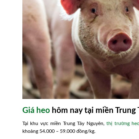
ịt hơi 9 tháng tăng
Phòng bệnh thiếu máu truy
ngoái
trên gà
Giá heo
hôm nay tại miền Trung
Tại khu vực miền Trung Tây Nguyên,
thị trường he
khoảng 54.000 – 59.000 đồng/kg.