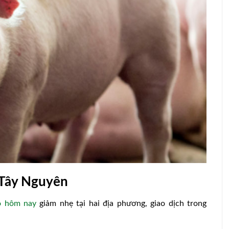
Thanh niên 9X Nghệ An chia sẻ nghề
ền nhiễm
nuôi thỏ New Zealand trong nhà điều
hoà
 Tây Nguyên
o hôm nay
giảm nhẹ tại hai địa phương, giao dịch trong