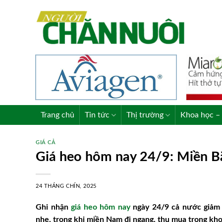
Skip
to
content
Trang chủ
Tin tức
Thị trường
Khoa học – 
GIÁ CẢ
Giá heo hôm nay 24/9: Miền B
24 THÁNG CHÍN, 2025
Ghi nhận
giá heo hôm nay
ngày 24/9 cả nước giảm 
nhẹ, trong khi miền Nam đi ngang, thu mua trong kh