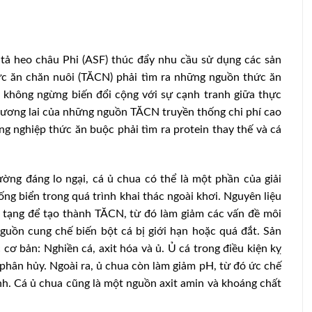
tả heo châu Phi (ASF) thúc đẩy nhu cầu sử dụng các sản
ức ăn chăn nuôi (TĂCN) phải tìm ra những nguồn thức ăn
u không ngừng biến đổi cộng với sự cạnh tranh giữa thực
tương lai của những nguồn TĂCN truyền thống chi phí cao
g nghiệp thức ăn buộc phải tìm ra protein thay thế và cá
ường đáng lo ngại, cá ủ chua có thể là một phần của giải
ng biển trong quá trình khai thác ngoài khơi. Nguyên liệu
 tạng để tạo thành TĂCN, từ đó làm giảm các vấn đề môi
guồn cung chế biến bột cá bị giới hạn hoặc quá đắt. Sản
cơ bản: Nghiền cá, axit hóa và ủ. Ủ cá trong điều kiện kỵ
à phân hủy. Ngoài ra, ủ chua còn làm giảm pH, từ đó ức chế
h. Cá ủ chua cũng là một nguồn axit amin và khoáng chất