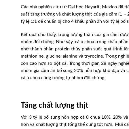
Các nhà nghiên cứu từ Ðại học Nayarit, Mexico đã tiế
suất tăng trưởng và chất lượng thịt của gia cầm (1 –
tỷ lệ 1:1 để chuẩn bị cho 4 khẩu phần ăn với tỷ lệ b
Kết quả cho thấy, trọng lượng thân của gia cầm đư
nhóm đối chứng. Như vậy, cá ủ chua trong khẩu phần ă
nhờ thành phần protein thủy phân suốt quá trình lên 
methionine, glucine, alanine và tryrocine. Trong ngh
còn cao hơn so bột cá. Trong thời gian 28 ngày nghiê
nhóm gia cầm ăn bổ sung 20% hỗn hợp khô đậu và cá
cá ủ chua cũng tương tự nhóm đối chứng.
Tăng chất lượng th
ịt
Với 3 tỷ lệ bổ sung hỗn hợp cá ủ chua 10%, 20% và
hơn và chất lượng thịt tổng thể cũng tốt hơn. Mùi cá