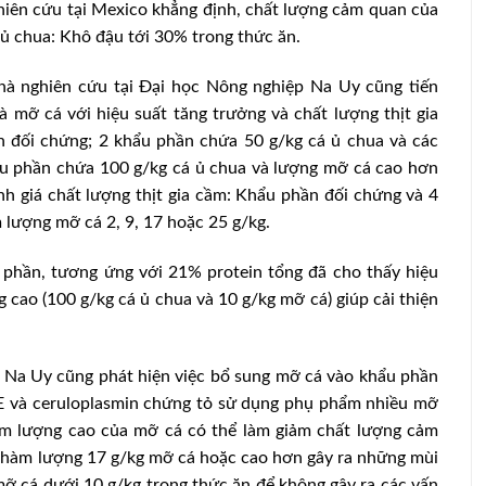
ghiên cứu tại Mexico khẳng định, chất lượng cảm quan của
 ủ chua: Khô đậu tới 30% trong thức ăn.
nhà nghiên cứu tại Ðại học Nông nghiệp Na Uy cũng tiến
 mỡ cá với hiệu suất tăng trưởng và chất lượng thịt gia
n đối chứng; 2 khẩu phần chứa 50 g/kg cá ủ chua và các
ẩu phần chứa 100 g/kg cá ủ chua và lượng mỡ cá cao hơn
h giá chất lượng thịt gia cầm: Khẩu phần đối chứng và 4
lượng mỡ cá 2, 9, 17 hoặc 25 g/kg.
 phần, tương ứng với 21% protein tổng đã cho thấy hiệu
 cao (100 g/kg cá ủ chua và 10 g/kg mỡ cá) giúp cải thiện
u Na Uy cũng phát hiện việc bổ sung mỡ cá vào khẩu phần
E và ceruloplasmin chứng tỏ sử dụng phụ phẩm nhiều mỡ
àm lượng cao của mỡ cá có thể làm giảm chất lượng cảm
n hàm lượng 17 g/kg mỡ cá hoặc cao hơn gây ra những mùi
mỡ cá dưới 10 g/kg trong thức ăn để không gây ra các vấn