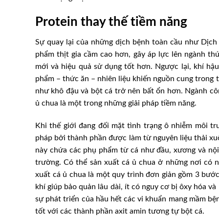
Protein thay thế tiềm năng
Sự quay lại của những dịch bệnh toàn cầu như Dịch 
phẩm thịt gia cầm cao hơn, gây áp lực lên ngành th
mới và hiệu quả sử dụng tốt hơn. Ngược lại, khí hậ
phẩm – thức ăn – nhiên liệu khiến nguồn cung trong 
như khô đậu và bột cá trở nên bất ổn hơn. Ngành côn
ủ chua là một trong những giải pháp tiềm năng.
Khi thế giới đang đối mặt tình trạng ô nhiễm môi tr
pháp bởi thành phần được làm từ nguyên liệu thải xuố
này chứa các phụ phẩm từ cá như đầu, xương và nội
trường. Có thể sản xuất cá ủ chua ở những nơi có n
xuất cá ủ chua là một quy trình đơn giản gồm 3 bước 
khí giúp bảo quản lâu dài, ít có nguy cơ bị ôxy hóa v
sự phát triển của hầu hết các vi khuẩn mang mầm bện
tốt với các thành phần axit amin tương tự bột cá.