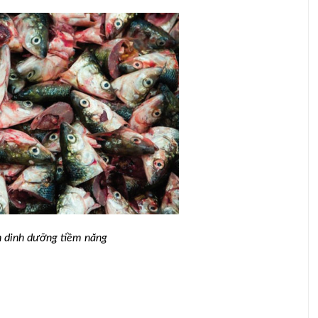
ông dân
Nghệ An: Giá bò hơi ‘chạm đáy’, giá thịt
n dinh dưỡng tiềm năng
bò vẫn cao