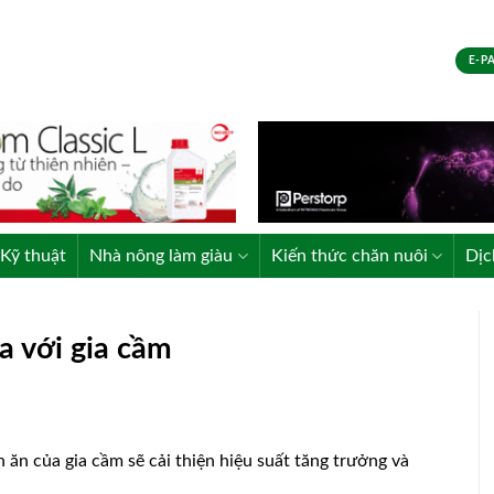
E-P
Kỹ thuật
Nhà nông làm giàu
Kiến thức chăn nuôi
Dịc
a với gia cầm
ăn của gia cầm sẽ cải thiện hiệu suất tăng trưởng và