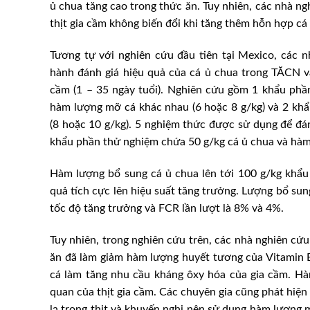
ủ chua tăng cao trong thức ăn. Tuy nhiên, các nhà n
thịt gia cầm không biến đổi khi tăng thêm hỗn hợp cá
Tương tự với nghiên cứu đầu tiên tại Mexico, các 
hành đánh giá hiệu quả của cá ủ chua trong TĂCN và
cầm (1 – 35 ngày tuổi). Nghiên cứu gồm 1 khẩu phầ
hàm lượng mỡ cá khác nhau (6 hoặc 8 g/kg) và 2 kh
(8 hoặc 10 g/kg). 5 nghiệm thức được sử dụng để đán
khẩu phần thử nghiệm chứa 50 g/kg cá ủ chua và hàm 
Hàm lượng bổ sung cá ủ chua lên tới 100 g/kg khẩu
quả tích cực lên hiệu suất tăng trưởng. Lượng bổ sung
tốc độ tăng trưởng và FCR lần lượt là 8% và 4%.
Tuy nhiên, trong nghiên cứu trên, các nhà nghiên cứ
ăn đã làm giảm hàm lượng huyết tương của Vitamin 
cá làm tăng nhu cầu kháng ôxy hóa của gia cầm. H
quan của thịt gia cầm. Các chuyên gia cũng phát hiệ
lạ trong thịt và khuyến nghị nên sử dụng hàm lượng 