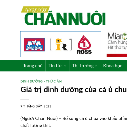
Skip
to
content
Trang chủ
Tin tức
Thị trường
Khoa học – 
DINH DƯỠNG - THỨC ĂN
Giá trị dinh dưỡng của cá ủ chu
9 THÁNG BẢY, 2021
(Người Chăn Nuôi) – Bổ sung cá ủ chua vào khẩu phần 
chất lượng thịt.