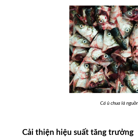
nay 21/5: Hà Nội
Giá kén tằm tăng ổn định, n
Cá ủ chua là nguồ
68.000 đồng/kg
phấn khởi
Cải thiện hiệu suất tăng trưởng