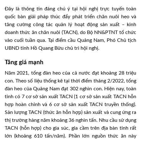
Đây là thông tin đáng chú ý tại hội nghị trực tuyến toàn
quốc bàn giải pháp thúc đẩy phát triển chăn nuôi heo và
tăng cường công tác quản lý hoạt động sản xuất – kinh
doanh thức ăn chăn nuôi (TACN), do Bộ NN&PTNT tổ chức
vào cuối tuần qua. Tại điểm cầu Quảng Nam, Phó Chủ tịch
UBND tỉnh Hồ Quang Bửu chủ trì hội nghị.
Tăng giá mạnh
Năm 2021, tổng đàn heo của cả nước đạt khoảng 28 triệu
con. Theo số liệu thống kê tại thời điểm tháng 2/2022, tổng
đàn heo của Quảng Nam đạt 302 nghìn con. Hiện nay, toàn
tỉnh có 7 cơ sở sản xuất TACN (1 cơ sở sản xuất TACN hỗn
hợp hoàn chỉnh và 6 cơ sở sản xuất TACN truyền thống).
Sản lượng TACN (thức ăn hỗn hợp) sản xuất và cung ứng ra
thị trường hàng năm khoảng 36 nghìn tấn. Nhu cầu sử dụng
TACN (hỗn hợp) cho gia súc, gia cầm trên địa bàn tỉnh rất
lớn (khoảng 610 tấn/năm). Phần lớn nguồn thức ăn này