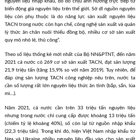
nguyên liệu nhập khẩu, do đó chịu ảnh hưởng trực tiếp từ
biến động giá nguyên liệu trên thế giới. Sở dĩ nguồn nguyên
liệu còn phụ thuộc là do năng lực sản xuất nguyên liệu
TACN trong nước còn hạn chế, công nghệ sản xuất và quản
lý thức ăn chăn nuôi thiếu đồng bộ, nhiều cơ sở sản xuất
quy mô nhỏ lẻ, thủ công”.
Theo số liệu thống kê mới nhất của Bộ NN&PTNT, đến năm
2021 cả nước có 269 cơ sở sản xuất TACN, đạt sản lượng
21,9 triệu tấn (tăng 15,9% so với năm 2019). Tuy nhiên, để
đáp ứng sản lượng TACN công nghiệp nêu trên, nước ta
cần số lượng rất lớn nguyên liệu thức ăn tinh (bắp, sắn, lúa
mì…).
Năm 2021, cả nước cần trên 33 triệu tấn nguyên liệu
nhưng trong nước chỉ cung cấp được khoảng 13 triệu tấn
(chiếm tỷ lệ khoảng 40%), số còn lại từ nguồn nhập khẩu
(22,3 triệu tấn). Trong khi đó, hiện Việt Nam nhập khẩu từ
Nga và Ukraine nhiều nguyên liệu đầu vào cho sản xuất