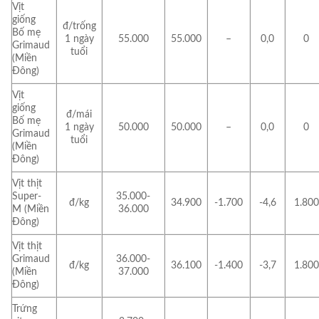
Vịt
giống
đ/trống
Bố mẹ
1 ngày
55.000
55.000
–
0,0
0
Grimaud
tuổi
(Miền
Đông)
Vịt
giống
đ/mái
Bố mẹ
1 ngày
50.000
50.000
–
0,0
0
Grimaud
tuổi
(Miền
Đông)
Vịt thịt
Super-
35.000-
đ/kg
34.900
-1.700
-4,6
1.800
M (Miền
36.000
Đông)
Vịt thịt
Grimaud
36.000-
đ/kg
36.100
-1.400
-3,7
1.800
(Miền
37.000
Đông)
Trứng