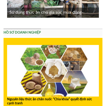
Sử dụng thức ăn cho gia súc mùa đông
HỒ SƠ DOANH NGHIỆP
Nguyên liệu thức ăn chăn nuôi: “Chìa khóa” quyết định sức
cạnh tranh