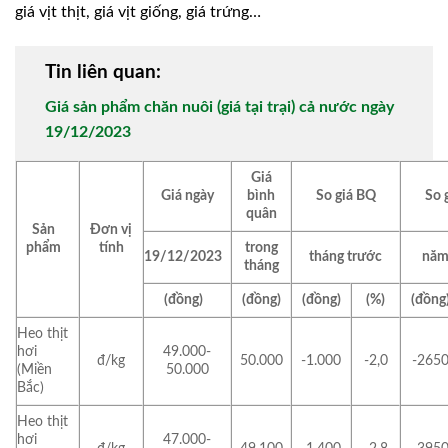
giá vịt thịt, giá vịt giống, giá trứng…
Tin liên quan:
Giá sản phẩm chăn nuôi (giá tại trại) cả nước ngày
19/12/2023
Giá
Giá ngày
bình
So giá BQ
So 
quân
Sản
Đơn vị
phẩm
tính
trong
19/12/2023
tháng trước
năm
tháng
(đồng)
(đồng)
(đồng)
(%)
(đồng
Heo thịt
hơi
49.000-
đ/kg
50.000
-1.000
-2,0
-265
(Miền
50.000
Bắc)
Heo thịt
hơi
47.000-