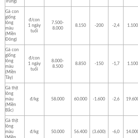
Trung)
Gà con
giống
đ/con
lông
7.500-
1 ngày
8.150
-200
-2,4
1.100
màu
8.000
tuổi
(Miền
Đông)
Gà con
giống
đ/con
lông
8.000-
1 ngày
8.850
-150
-1,7
1.100
màu
8.500
tuổi
(Miền
Tây)
Gà thịt
lông
màu
đ/kg
58.000
60.000
-1.600
-2,6
19.60
(Miền
Bắc)
Gà thịt
lông
màu
đ/kg
50.000
56.400
(3.600)
-6,0
14.00
(Miền