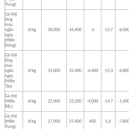
Trung)
Gà thịt
lông
màu
ngắn
đ/kg
30.000
34.400
-6
-15,7
-8.00
ngày
(Miền
Đông)
Gà thịt
lông
màu
ngắn
đ/kg
31.000
35.400
-6.400
-15,3
-6.80
ngày
(Miền
Tây)
Gà thịt
(Miền
đ/kg
22.000
23.200
-4.000
-14,7
-1.60
Bắc)
Gà thịt
(Miền
đ/kg
27.000
25.400
400
1,6
-7.80
Trung)