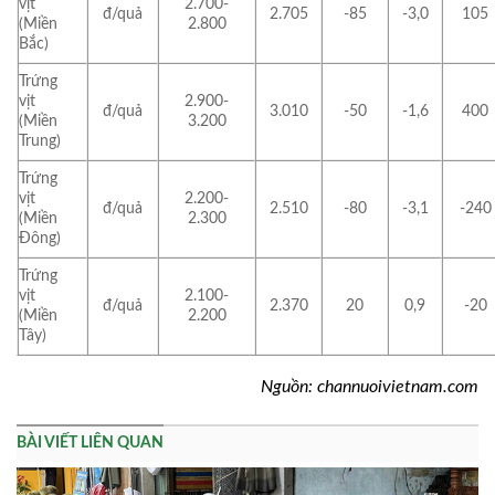
vịt
2.700-
đ/quả
2.705
-85
-3,0
105
(Miền
2.800
Bắc)
Trứng
vịt
2.900-
đ/quả
3.010
-50
-1,6
400
(Miền
3.200
Trung)
Trứng
vịt
2.200-
đ/quả
2.510
-80
-3,1
-240
(Miền
2.300
Đông)
Trứng
vịt
2.100-
đ/quả
2.370
20
0,9
-20
(Miền
2.200
Tây)
Nguồn: channuoivietnam.com
BÀI VIẾT LIÊN QUAN