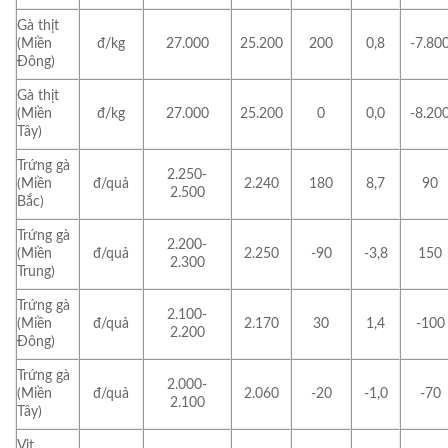
Gà thịt
(Miền
đ/kg
27.000
25.200
200
0,8
-7.80
Đông)
Gà thịt
(Miền
đ/kg
27.000
25.200
0
0,0
-8.20
Tây)
Trứng gà
2.250-
(Miền
đ/quả
2.240
180
8,7
90
2.500
Bắc)
Trứng gà
2.200-
(Miền
đ/quả
2.250
-90
-3,8
150
2.300
Trung)
Trứng gà
2.100-
(Miền
đ/quả
2.170
30
1,4
-100
2.200
Đông)
Trứng gà
2.000-
(Miền
đ/quả
2.060
-20
-1,0
-70
2.100
Tây)
Vịt