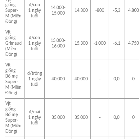
giống
đ/con
14.000-
Super-
1 ngày
14.300
-800
-5,3
4.800
15.000
M (Miền
tuổi
Đông)
Vịt
giống
đ/con
15.000-
Grimaud
1 ngày
15.300
-1.000
-6,1
4.750
16.000
(Miền
tuổi
Đông)
Vịt
giống
đ/trống
Bố mẹ
1 ngày
40.000
40.000
–
0,0
0
Super-
tuổi
M (Miền
Đông)
Vịt
giống
đ/mái
Bố mẹ
1 ngày
35.000
35.000
–
0,0
0
Super-
tuổi
M (Miền
Đông)