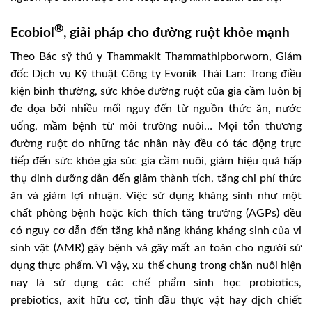
®
Ecobiol
, giải pháp cho đường ruột khỏe mạnh
Theo Bác sỹ thú y Thammakit Thammathipborworn, Giám
đốc Dịch vụ Kỹ thuật Công ty Evonik Thái Lan: Trong điều
kiện bình thường, sức khỏe đường ruột của gia cầm luôn bị
đe dọa bởi nhiều mối nguy đến từ nguồn thức ăn, nước
uống, mầm bệnh từ môi trường nuôi… Mọi tổn thương
đường ruột do những tác nhân này đều có tác động trực
tiếp đến sức khỏe gia súc gia cầm nuôi, giảm hiệu quả hấp
thụ dinh dưỡng dẫn đến giảm thành tích, tăng chi phí thức
ăn và giảm lợi nhuận. Việc sử dụng kháng sinh như một
chất phòng bệnh hoặc kích thích tăng trưởng (AGPs) đều
có nguy cơ dẫn đến tăng khả năng kháng kháng sinh của vi
sinh vật (AMR) gây bệnh và gây mất an toàn cho người sử
dụng thực phẩm. Vì vậy, xu thế chung trong chăn nuôi hiện
nay là sử dụng các chế phẩm sinh học probiotics,
prebiotics, axit hữu cơ, tinh dầu thực vật hay dịch chiết