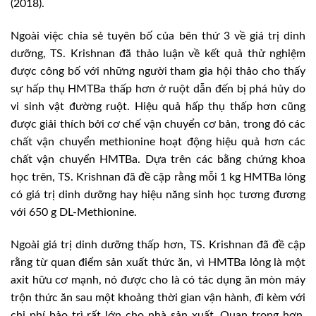
(2018).
Ngoài việc chia sẻ tuyên bố của bên thứ 3 về giá trị dinh
dưỡng, TS. Krishnan đã thảo luận về kết quả thử nghiệm
được công bố với những người tham gia hội thảo cho thấy
sự hấp thụ HMTBa thấp hơn ở ruột dẫn đến bị phá hủy do
vi sinh vật đường ruột. Hiệu quả hấp thụ thấp hơn cũng
được giải thích bởi cơ chế vận chuyển cơ bản, trong đó các
chất vận chuyển methionine hoạt động hiệu quả hơn các
chất vận chuyển HMTBa. Dựa trên các bằng chứng khoa
học trên, TS. Krishnan đã đề cập rằng mỗi 1 kg HMTBa lỏng
có giá trị dinh dưỡng hay hiệu năng sinh học tương đương
với 650 g DL-Methionine.
Ngoài giá trị dinh dưỡng thấp hơn, TS. Krishnan đã đề cập
rằng từ quan điểm sản xuất thức ăn, vì HMTBa lỏng là một
axit hữu cơ mạnh, nó được cho là có tác dụng ăn mòn máy
trộn thức ăn sau một khoảng thời gian vận hành, đi kèm với
chi phí bảo trì rất lớn cho nhà sản xuất. Quan trọng hơn,