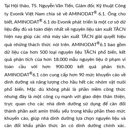
Tại Hội thảo, TS. Nguyễn Văn Tiến, Giám đốc Kỹ thuật Công
®
ty Evonik Việt Nam chia sẻ về AMINODAT
6.1. Ông cho
®
biết, AMINODAT
6.1 do Evonik phát triển là một cơ sở dữ
liệu đầy đủ và toàn diện nhất về nguyên liệu sản xuất TĂCN
hiện nay giúp các nhà máy sản xuất TĂCN giải quyết hiệu
®
quả những thách thức nói trên. AMINODAT
6.1 bao gồm
dữ liệu của hơn 500 loại nguyên liệu TĂCN phổ biến, kết
quả phân tích của hơn 18.000 mẫu nguyên liệu ở phạm vi
toàn cầu với hơn 900.000 kết quả phân tích.
®
AMINODAT
6.1 còn cung cấp hơn 90 mức khuyến cáo về
dinh dưỡng và năng lượng cho hầu hết các nhóm vật nuôi
phổ biến. Mặc dù không phải là phần mềm công thức
nhưng đây là một công cụ mạnh với giao diện thân thiện,
trực quan cho các nhà dinh dưỡng sử dụng để cân đối
thành phần axit amin thiếu yếu trong khẩu phần theo mức
khuyến cáo, giúp nhà dinh dưỡng lựa chọn nguyên liệu và
cân đối khẩu phần thức ăn có dinh dưỡng chính xác.