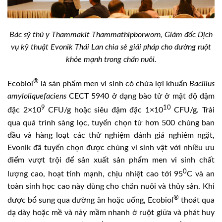
Bác sỹ thú y Thammakit Thammathipborworn, Giám đốc Dịch
vụ kỹ thuật Evonik Thái Lan chia sẻ giải pháp cho đường ruột
khỏe mạnh trong chăn nuôi.
®
Ecobiol
là sản phẩm men vi sinh có chứa lợi khuẩn
Bacillus
amyloliquefaciens
CECT 5940 ở dạng bào tử ở mật độ đậm
9
10
đặc 2×10
CFU/g hoặc siêu đậm đặc 1×10
CFU/g. Trải
qua quá trình sàng lọc, tuyển chọn từ hơn 500 chủng ban
đầu và hàng loạt các thử nghiệm đánh giá nghiêm ngặt,
Evonik đã tuyển chọn được chủng vi sinh vật với nhiều ưu
điểm vượt trội để sản xuất sản phẩm men vi sinh chất
0
lượng cao, hoạt tính mạnh, chịu nhiệt cao tới 95
C và an
toàn sinh học cao này dùng cho chăn nuôi và thủy sản. Khi
®
được bổ sung qua đường ăn hoặc uống, Ecobiol
thoát qua
dạ dày hoặc mề và nảy mầm nhanh ở ruột giữa và phát huy