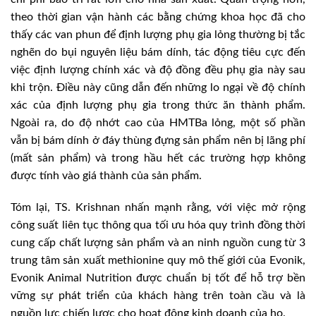
theo thời gian vận hành các bằng chứng khoa học đã cho
thấy các van phun để định lượng phụ gia lỏng thường bị tắc
nghẽn do bụi nguyên liệu bám dính, tác động tiêu cực đến
việc định lượng chính xác và độ đồng đều phụ gia này sau
khi trộn. Điều này cũng dẫn đến những lo ngại về độ chính
xác của định lượng phụ gia trong thức ăn thành phẩm.
Ngoài ra, do độ nhớt cao của HMTBa lỏng, một số phần
vẫn bị bám dính ở đáy thùng đựng sản phẩm nên bị lãng phí
(mất sản phẩm) và trong hầu hết các trường hợp không
được tính vào giá thành của sản phẩm.
Tóm lại, TS. Krishnan nhấn mạnh rằng, với việc mở rộng
công suất liên tục thông qua tối ưu hóa quy trình đồng thời
cung cấp chất lượng sản phẩm và an ninh nguồn cung từ 3
trung tâm sản xuất methionine quy mô thế giới của Evonik,
Evonik Animal Nutrition được chuẩn bị tốt để hỗ trợ bền
vững sự phát triển của khách hàng trên toàn cầu và là
nguồn lực chiến lược cho hoạt động kinh doanh của họ.