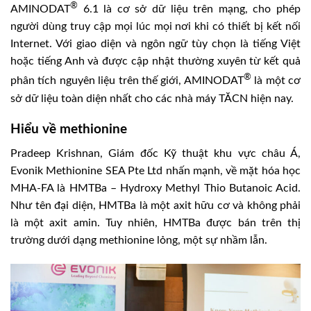
®
AMINODAT
6.1 là cơ sở dữ liệu trên mạng, cho phép
người dùng truy cập mọi lúc mọi nơi khi có thiết bị kết nối
Internet. Với giao diện và ngôn ngữ tùy chọn là tiếng Việt
hoặc tiếng Anh và được cập nhật thường xuyên từ kết quả
®
phân tích nguyên liệu trên thế giới, AMINODAT
là một cơ
sở dữ liệu toàn diện nhất cho các nhà máy TĂCN hiện nay.
Hiểu về methionine
Pradeep Krishnan, Giám đốc Kỹ thuật khu vực châu Á,
Evonik Methionine SEA Pte Ltd nhấn mạnh, về mặt hóa học
MHA-FA là HMTBa – Hydroxy Methyl Thio Butanoic Acid.
Như tên đại diện, HMTBa là một axit hữu cơ và không phải
là một axit amin. Tuy nhiên, HMTBa được bán trên thị
trường dưới dạng methionine lỏng, một sự nhầm lẫn.