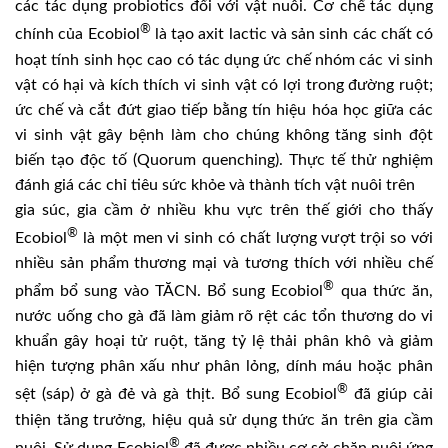
các tác dụng probiotics đối với vật nuôi. Cơ chế tác dụng
®
chính của Ecobiol
là tạo axit lactic và sản sinh các chất có
hoạt tính sinh học cao có tác dụng ức chế nhóm các vi sinh
vật có hại và kích thích vi sinh vật có lợi trong đường ruột;
ức chế và cắt đứt giao tiếp bằng tín hiệu hóa học giữa các
vi sinh vật gây bệnh làm cho chúng không tăng sinh đột
biến tạo độc tố (Quorum quenching). Thực tế thử nghiệm
đánh giá các chỉ tiêu sức khỏe và thành tích vật nuôi trên
gia súc, gia cầm ở nhiều khu vực trên thế giới cho thấy
®
Ecobiol
là một men vi sinh có chất lượng vượt trội so với
nhiều sản phẩm thương mại và tương thích với nhiều chế
®
phẩm bổ sung vào TĂCN. Bổ sung Ecobiol
qua thức ăn,
nước uống cho gà đã làm giảm rõ rệt các tổn thương do vi
khuẩn gây hoại tử ruột, tăng tỷ lệ thải phân khô và giảm
hiện tượng phân xấu như phân lỏng, dính máu hoặc phân
®
sệt (sáp) ở gà đẻ và gà thịt. Bổ sung Ecobiol
đã giúp cải
thiện tăng trưởng, hiệu quả sử dụng thức ăn trên gia cầm
®
nuôi. Sử dụng Ecobiol
đã được nhiều cơ sở chăn nuôi ứng