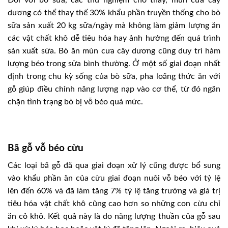
Đối với bò sữa, các thử nghiệm cho thấy, mùn cưa cây
dương có thể thay thế 30% khẩu phần truyền thống cho bò
sữa sản xuất 20 kg sữa/ngày mà không làm giảm lượng ăn
các vật chất khô dễ tiêu hóa hay ảnh hưởng đến quá trình
sản xuất sữa. Bò ăn mùn cưa cây dương cũng duy trì hàm
lượng béo trong sữa bình thường. Ở một số giai đoạn nhất
định trong chu kỳ sống của bò sữa, pha loãng thức ăn với
gỗ giúp điều chỉnh năng lượng nạp vào cơ thể, từ đó ngăn
chặn tình trạng bò bị vỗ béo quá mức.
Bã gỗ vỗ béo cừu
Các loại bã gỗ đã qua giai đoạn xử lý cũng được bổ sung
vào khẩu phần ăn của cừu giai đoạn nuôi vỗ béo với tỷ lệ
lên đến 60% và đã làm tăng 7% tỷ lệ tăng trưởng và giá trị
tiêu hóa vật chất khô cũng cao hơn so những con cừu chỉ
ăn cỏ khô. Kết quả này là do năng lượng thuần của gỗ sau