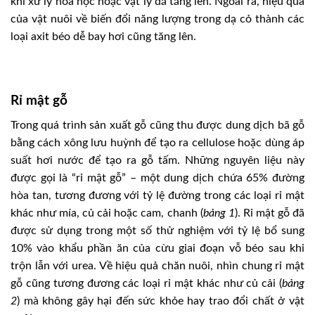
khi xử lý hóa học hoặc vật lý đã tăng lên. Ngoài ra, hiệu quả
của vật nuôi về biến đổi năng lượng trong dạ cỏ thành các
loại axit béo dễ bay hơi cũng tăng lên.
Rỉ mật gỗ
Trong quá trình sản xuất gỗ cũng thu được dung dịch bã gỗ
bằng cách xông lưu huỳnh để tạo ra cellulose hoặc dùng áp
suất hơi nước để tạo ra gỗ tấm. Những nguyên liệu này
được gọi là “rỉ mật gỗ” – một dung dịch chứa 65% đường
hòa tan, tương đương với tỷ lệ đường trong các loại rỉ mật
khác như mía, củ cải hoặc cam, chanh (
bảng 1
). Rỉ mật gỗ đã
được sử dụng trong một số thử nghiệm với tỷ lệ bổ sung
10% vào khẩu phần ăn của cừu giai đoạn vỗ béo sau khi
trộn lẫn với urea. Về hiệu quả chăn nuôi, nhìn chung rỉ mật
gỗ cũng tương đương các loại rỉ mật khác như củ cải (
bảng
2
) mà không gây hại đến sức khỏe hay trao đổi chất ở vật