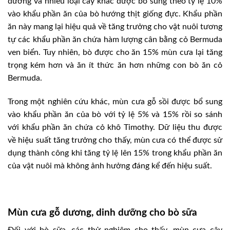
dương và nhiều loại cây khác được bổ sung theo tỷ lệ 10%
vào khẩu phần ăn của bò hướng thịt giống đực. Khẩu phần
ăn này mang lại hiệu quả về tăng trưởng cho vật nuôi tương
tự các khẩu phần ăn chứa hàm lượng cân bằng cỏ Bermuda
ven biển. Tuy nhiên, bò được cho ăn 15% mùn cưa lại tăng
trọng kém hơn và ăn ít thức ăn hơn những con bò ăn cỏ
Bermuda.
Trong một nghiên cứu khác, mùn cưa gỗ sồi được bổ sung
vào khẩu phần ăn của bò với tỷ lệ 5% và 15% rồi so sánh
với khẩu phần ăn chứa cỏ khô Timothy. Dữ liệu thu được
về hiệu suất tăng trưởng cho thấy, mùn cưa có thể được sử
dụng thành công khi tăng tỷ lệ lên 15% trong khẩu phần ăn
của vật nuôi mà không ảnh hưởng đáng kể đến hiệu suất.
Mùn cưa gỗ dương, dinh dưỡng cho bò sữa