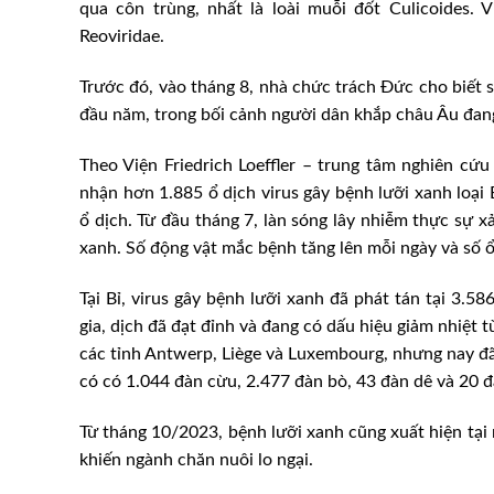
qua côn trùng, nhất là loài muỗi đốt Culicoides. 
Reoviridae.
Trước đó, vào tháng 8, nhà chức trách Đức cho biết s
đầu năm, trong bối cảnh người dân khắp châu Âu đang 
Theo Viện Friedrich Loeffler – trung tâm nghiên cứ
nhận hơn 1.885 ổ dịch virus gây bệnh lưỡi xanh loại 
ổ dịch. Từ đầu tháng 7, làn sóng lây nhiễm thực sự xả
xanh. Số động vật mắc bệnh tăng lên mỗi ngày và số 
Tại Bỉ, virus gây bệnh lưỡi xanh đã phát tán tại 3.5
gia, dịch đã đạt đỉnh và đang có dấu hiệu giảm nhiệt 
các tỉnh Antwerp, Liège và Luxembourg, nhưng nay đã l
có có 1.044 đàn cừu, 2.477 đàn bò, 43 đàn dê và 20 đ
Từ tháng 10/2023, bệnh lưỡi xanh cũng xuất hiện tại 
khiến ngành chăn nuôi lo ngại.