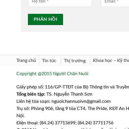
Trang chủ
Khoa học – Kỹ th
Tin tức
Thị trường
Copyright @2015 Người Chăn Nuôi
Giấy phép số: 116/GP-TTĐT của Bộ Thông tin và Truyề
Tổng biên tập:
TS. Nguyễn Thanh Sơn
Liên hệ tòa soạn: nguoichannuoivn@gmail.com
Trụ sở: Phòng 906, tầng 9 tòa CT4, The Pride, KĐT An
Nội.
Điện thoại: (84.24) 37713699; (84.24) 37711756