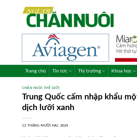
Skip
to
content
Trang chủ
Tin tức
Thị trường
Khoa học – 
CHĂN NUÔI THẾ GIỚI
Trung Quốc cấm nhập khẩu một s
dịch lưỡi xanh
12 THÁNG MƯỜI HAI, 2024