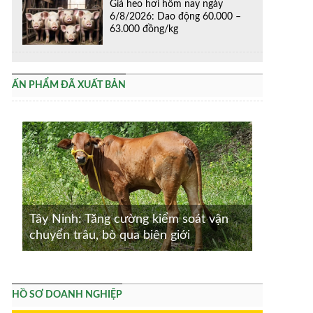
Giá heo hơi hôm nay ngày
6/8/2026: Dao động 60.000 –
63.000 đồng/kg
ẤN PHẨM ĐÃ XUẤT BẢN
Tây Ninh: Tăng cường kiểm soát vận
chuyển trâu, bò qua biên giới
HỒ SƠ DOANH NGHIỆP