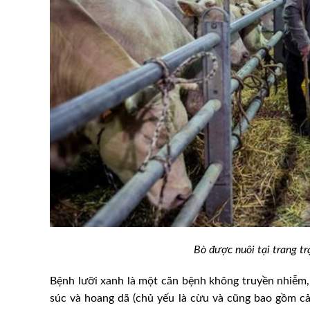
 chất xơ và lợi ích
Nhà máy cám công nghệ cao 
 người chăn nuôi gia
Danville: “Mạch sống” hệ th
cầm Arkansas
Bò được nuôi tại trang tr
Bệnh lưỡi xanh là một căn bệnh không truyền nhiễm, c
súc và hoang dã (chủ yếu là cừu và cũng bao gồm cả b