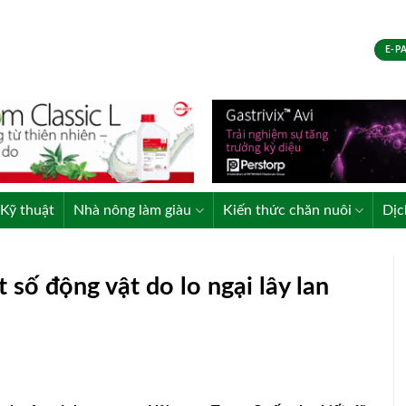
E-P
Kỹ thuật
Nhà nông làm giàu
Kiến thức chăn nuôi
Dịc
ố động vật do lo ngại lây lan