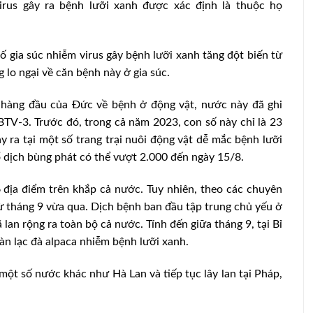
Virus gây ra bệnh lưỡi xanh được xác định là thuộc họ
ố gia súc nhiễm virus gây bệnh lưỡi xanh tăng đột biến từ
lo ngại về căn bệnh này ở gia súc.
u hàng đầu của Đức về bệnh ở động vật, nước này đã ghi
BTV-3. Trước đó, trong cả năm 2023, con số này chỉ là 23
y ra tại một số trang trại nuôi động vật dễ mắc bệnh lưỡi
ổ dịch bùng phát có thể vượt 2.000 đến ngày 15/8.
86 địa điểm trên khắp cả nước. Tuy nhiên, theo các chuyên
từ tháng 9 vừa qua. Dịch bệnh ban đầu tập trung chủ yếu ở
an rộng ra toàn bộ cả nước. Tính đến giữa tháng 9, tại Bỉ
àn lạc đà alpaca nhiễm bệnh lưỡi xanh.
một số nước khác như Hà Lan và tiếp tục lây lan tại Pháp,