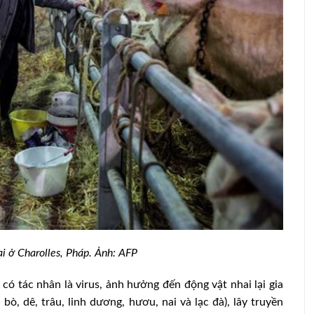
tại
ống gia
Năm 2023, Đồng Nai có gần 177 triệu
con vật nuôi được kiểm dịch
ại ở Charolles, Pháp. Ảnh: AFP
ó tác nhân là virus, ảnh hưởng đến động vật nhai lại gia
ò, dê, trâu, linh dương, hươu, nai và lạc đà), lây truyền