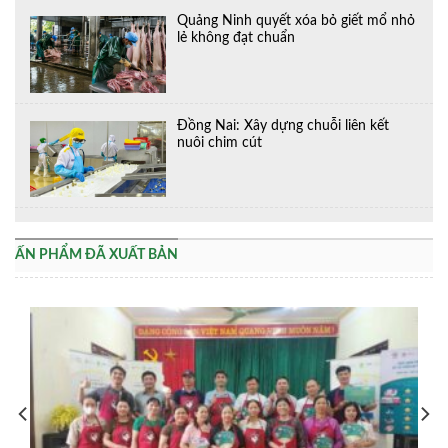
Quảng Ninh quyết xóa bỏ giết mổ nhỏ
lẻ không đạt chuẩn
Đồng Nai: Xây dựng chuỗi liên kết
nuôi chim cút
ẤN PHẨM ĐÃ XUẤT BẢN