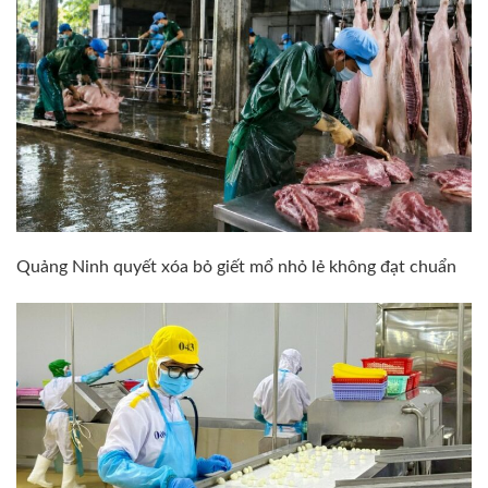
Quảng Ninh quyết xóa bỏ giết mổ nhỏ lẻ không đạt chuẩn