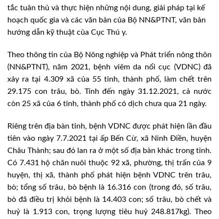
tắc tuân thủ và thực hiện những nội dung, giải pháp tại kế
hoạch quốc gia và các văn bản của Bộ NN&PTNT, văn bản
hướng dẫn kỹ thuật của Cục Thú y.
Theo thông tin của Bộ Nông nghiệp và Phát triển nông thôn
(NN&PTNT), năm 2021, bệnh viêm da nổi cục (VDNC) đã
xảy ra tại 4.309 xã của 55 tỉnh, thành phố, làm chết trên
29.175 con trâu, bò. Tính đến ngày 31.12.2021, cả nước
còn 25 xã của 6 tỉnh, thành phố có dịch chưa qua 21 ngày.
Riêng trên địa bàn tỉnh, bệnh VDNC được phát hiện lần đầu
tiên vào ngày 7.7.2021 tại ấp Bến Cừ, xã Ninh Điền, huyện
Châu Thành; sau đó lan ra ở một số địa bàn khác trong tỉnh.
Có 7.431 hộ chăn nuôi thuộc 92 xã, phường, thị trấn của 9
huyện, thị xã, thành phố phát hiện bệnh VDNC trên trâu,
bò; tổng số trâu, bò bệnh là 16.316 con (trong đó, số trâu,
bò đã điều trị khỏi bệnh là 14.403 con; số trâu, bò chết và
huỷ là 1.913 con, trọng lượng tiêu huỷ 248.817kg). Theo