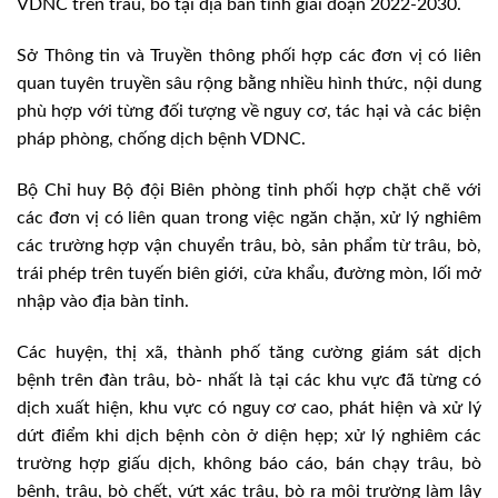
VDNC trên trâu, bò tại địa bàn tỉnh giai đoạn 2022-2030.
Sở Thông tin và Truyền thông phối hợp các đơn vị có liên
quan tuyên truyền sâu rộng bằng nhiều hình thức, nội dung
phù hợp với từng đối tượng về nguy cơ, tác hại và các biện
pháp phòng, chống dịch bệnh VDNC.
Bộ Chỉ huy Bộ đội Biên phòng tỉnh phối hợp chặt chẽ với
các đơn vị có liên quan trong việc ngăn chặn, xử lý nghiêm
các trường hợp vận chuyển trâu, bò, sản phẩm từ trâu, bò,
trái phép trên tuyến biên giới, cửa khẩu, đường mòn, lối mở
nhập vào địa bàn tỉnh.
Các huyện, thị xã, thành phố tăng cường giám sát dịch
bệnh trên đàn trâu, bò- nhất là tại các khu vực đã từng có
dịch xuất hiện, khu vực có nguy cơ cao, phát hiện và xử lý
dứt điểm khi dịch bệnh còn ở diện hẹp; xử lý nghiêm các
trường hợp giấu dịch, không báo cáo, bán chạy trâu, bò
bệnh, trâu, bò chết, vứt xác trâu, bò ra môi trường làm lây