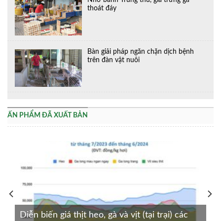
Nhờ bánh Trung thu, giá trứng gà
thoát đáy
Bàn giải pháp ngăn chặn dịch bệnh
trên đàn vật nuôi
ẤN PHẨM ĐÃ XUẤT BẢN
Diễn biến giá thịt heo, gà và vịt (tại trại) các