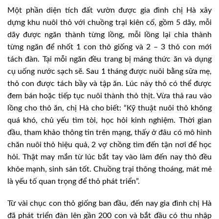
Một phần diện tích đất vườn được gia đình chị Hà xây
dựng khu nuôi thỏ với chuồng trại kiên cố, gồm 5 dãy, mỗi
dãy được ngăn thành từng lồng, mỗi lồng lại chia thành
từng ngăn để nhốt 1 con thỏ giống và 2 – 3 thỏ con mới
tách đàn. Tại mỗi ngăn đều trang bị máng thức ăn và dụng
cụ uống nước sạch sẽ. Sau 1 tháng được nuôi bằng sữa mẹ,
thỏ con được tách bầy và tập ăn. Lúc này thỏ có thể được
đem bán hoặc tiếp tục nuôi thành thỏ thịt. Vừa thả rau vào
lồng cho thỏ ăn, chị Hà cho biết: “Kỹ thuật nuôi thỏ không
quá khó, chủ yếu tìm tòi, học hỏi kinh nghiệm. Thời gian
đầu, tham khảo thông tin trên mạng, thấy ở đâu có mô hình
chăn nuôi thỏ hiệu quả, 2 vợ chồng tìm đến tận nơi để học
hỏi. Thật may mắn từ lúc bắt tay vào làm đến nay thỏ đều
khỏe mạnh, sinh sản tốt. Chuồng trại thông thoáng, mát mẻ
là yếu tố quan trọng để thỏ phát triển”.
Từ vài chục con thỏ giống ban đầu, đến nay gia đình chị Hà
đã phát triển đàn lên gần 200 con và bắt đầu có thu nhập