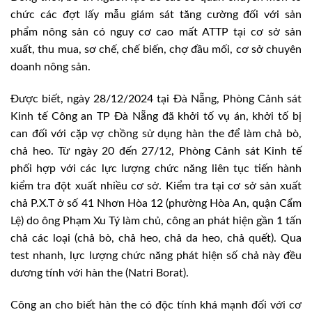
chức các đợt lấy mẫu giám sát tăng cường đối với sản
phẩm nông sản có nguy cơ cao mất ATTP tại cơ sở sản
xuất, thu mua, sơ chế, chế biến, chợ đầu mối, cơ sở chuyên
doanh nông sản.
Được biết, ngày 28/12/2024 tại Đà Nẵng, Phòng Cảnh sát
Kinh tế Công an TP Đà Nẵng đã khởi tố vụ án, khởi tố bị
can đối với cặp vợ chồng sử dụng hàn the để làm chả bò,
chả heo. Từ ngày 20 đến 27/12, Phòng Cảnh sát Kinh tế
phối hợp với các lực lượng chức năng liên tục tiến hành
kiểm tra đột xuất nhiều cơ sở. Kiểm tra tại cơ sở sản xuất
chả P.X.T ở số 41 Nhơn Hòa 12 (phường Hòa An, quận Cẩm
Lệ) do ông Phạm Xu Tý làm chủ, công an phát hiện gần 1 tấn
chả các loại (chả bò, chả heo, chả da heo, chả quết). Qua
test nhanh, lực lượng chức năng phát hiện số chả này đều
dương tính với hàn the (Natri Borat).
Công an cho biết hàn the có độc tính khá mạnh đối với cơ