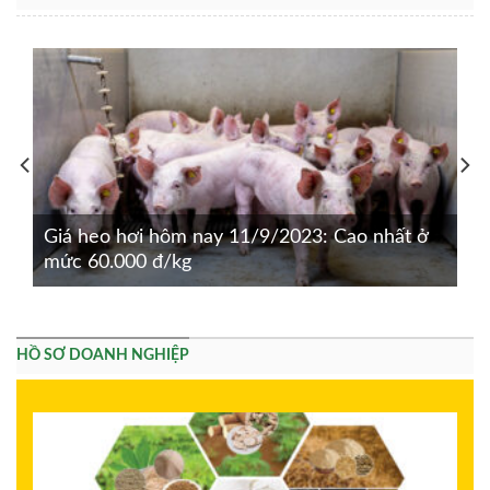
Giá heo hơi hôm nay 11/9/2023: Cao nhất ở
mức 60.000 đ/kg
HỒ SƠ DOANH NGHIỆP