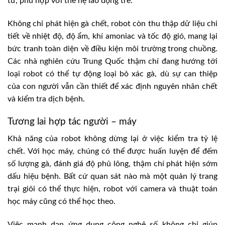
tử, phù hợp với thế hệ lao động trẻ.
Không chỉ phát hiện gà chết, robot còn thu thập dữ liệu chi
tiết về nhiệt độ, độ ẩm, khí amoniac và tốc độ gió, mang lại
bức tranh toàn diện về điều kiện môi trường trong chuồng.
Các nhà nghiên cứu Trung Quốc thậm chí đang hướng tới
loại robot có thể tự động loại bỏ xác gà, dù sự can thiệp
của con người vẫn cần thiết để xác định nguyên nhân chết
và kiểm tra dịch bệnh.
Tương lai hợp tác người – máy
Khả năng của robot không dừng lại ở việc kiểm tra tỷ lệ
chết. Với học máy, chúng có thể được huấn luyện để đếm
số lượng gà, đánh giá độ phủ lông, thậm chí phát hiện sớm
dấu hiệu bệnh. Bất cứ quan sát nào mà một quản lý trang
trại giỏi có thể thực hiện, robot với camera và thuật toán
học máy cũng có thể học theo.
Việc mạnh dạn ứng dụng công nghệ số không chỉ giúp