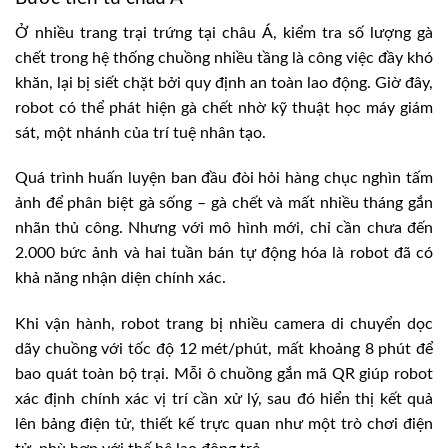
Ở nhiều trang trại trứng tại châu Á, kiểm tra số lượng gà
chết trong hệ thống chuồng nhiều tầng là công việc đầy khó
khăn, lại bị siết chặt bởi quy định an toàn lao động. Giờ đây,
robot có thể phát hiện gà chết nhờ kỹ thuật học máy giám
sát, một nhánh của trí tuệ nhân tạo.
Quá trình huấn luyện ban đầu đòi hỏi hàng chục nghìn tấm
ảnh để phân biệt gà sống – gà chết và mất nhiều tháng gắn
nhãn thủ công. Nhưng với mô hình mới, chỉ cần chưa đến
2.000 bức ảnh và hai tuần bán tự động hóa là robot đã có
khả năng nhận diện chính xác.
Khi vận hành, robot trang bị nhiều camera di chuyển dọc
dãy chuồng với tốc độ 12 mét/phút, mất khoảng 8 phút để
bao quát toàn bộ trại. Mỗi ô chuồng gắn mã QR giúp robot
xác định chính xác vị trí cần xử lý, sau đó hiển thị kết quả
lên bảng điện tử, thiết kế trực quan như một trò chơi điện