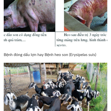
Bệnh đóng dấu lợn hay Bệnh heo son (Erysipelas suis)