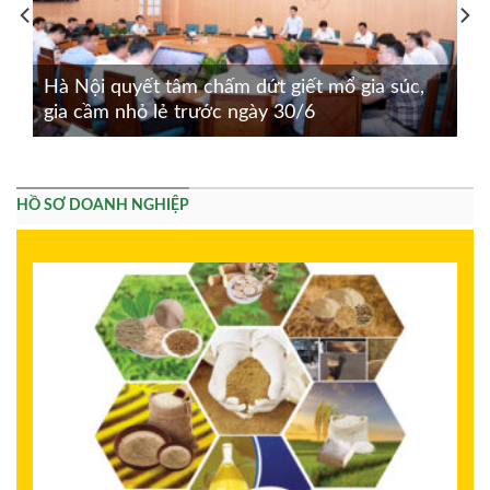
Hà Nội quyết tâm chấm dứt giết mổ gia súc,
gia cầm nhỏ lẻ trước ngày 30/6
HỒ SƠ DOANH NGHIỆP