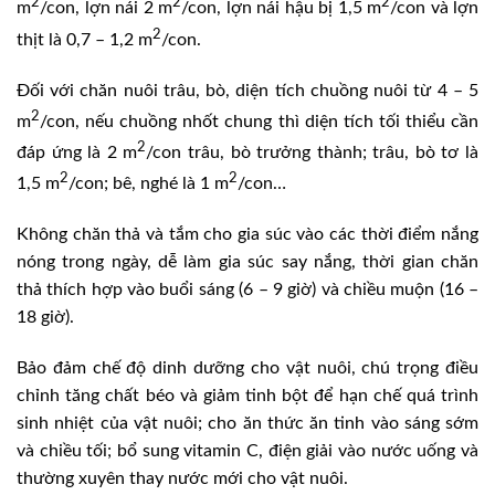
2
2
2
m
/con, lợn nái 2 m
/con, lợn nái hậu bị 1,5 m
/con và lợn
2
thịt là 0,7 – 1,2 m
/con.
Đối với chăn nuôi trâu, bò, diện tích chuồng nuôi từ 4 – 5
2
m
/con, nếu chuồng nhốt chung thì diện tích tối thiểu cần
2
đáp ứng là 2 m
/con trâu, bò trưởng thành; trâu, bò tơ là
2
2
1,5 m
/con; bê, nghé là 1 m
/con…
Không chăn thả và tắm cho gia súc vào các thời điểm nắng
nóng trong ngày, dễ làm gia súc say nắng, thời gian chăn
thả thích hợp vào buổi sáng (6 – 9 giờ) và chiều muộn (16 –
18 giờ).
Bảo đảm chế độ dinh dưỡng cho vật nuôi, chú trọng điều
chỉnh tăng chất béo và giảm tinh bột để hạn chế quá trình
sinh nhiệt của vật nuôi; cho ăn thức ăn tinh vào sáng sớm
và chiều tối; bổ sung vitamin C, điện giải vào nước uống và
thường xuyên thay nước mới cho vật nuôi.