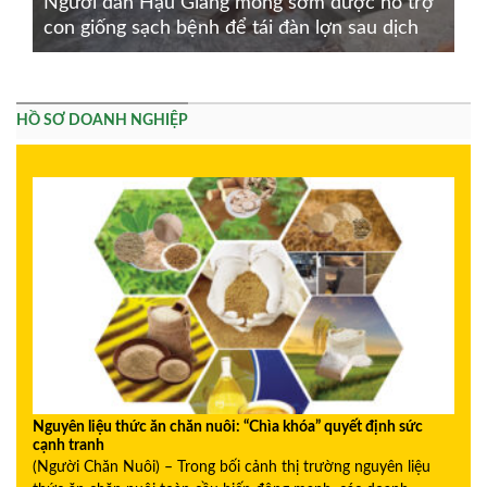
Người dân Hậu Giang mong sớm được hỗ trợ
con giống sạch bệnh để tái đàn lợn sau dịch
HỒ SƠ DOANH NGHIỆP
Nguyên liệu thức ăn chăn nuôi: “Chìa khóa” quyết định sức
cạnh tranh
(Người Chăn Nuôi) – Trong bối cảnh thị trường nguyên liệu