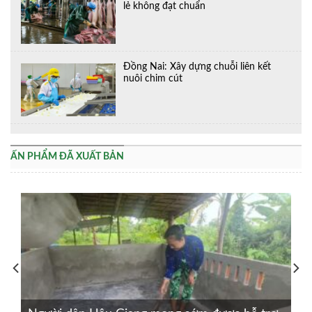
lẻ không đạt chuẩn
Đồng Nai: Xây dựng chuỗi liên kết
nuôi chim cút
ẤN PHẨM ĐÃ XUẤT BẢN