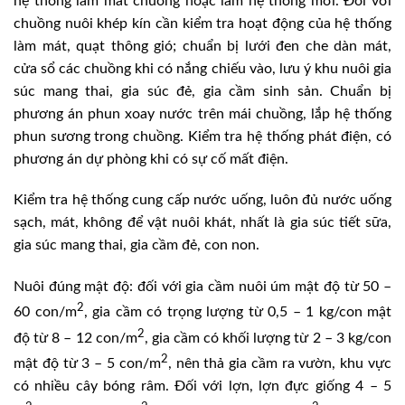
hệ thống làm mát chuồng hoặc làm hệ thống mới. Đối với
chuồng nuôi khép kín cần kiểm tra hoạt động của hệ thống
làm mát, quạt thông gió; chuẩn bị lưới đen che dàn mát,
cửa sổ các chuồng khi có nắng chiếu vào, lưu ý khu nuôi gia
súc mang thai, gia súc đẻ, gia cầm sinh sản. Chuẩn bị
phương án phun xoay nước trên mái chuồng, lắp hệ thống
phun sương trong chuồng. Kiểm tra hệ thống phát điện, có
phương án dự phòng khi có sự cố mất điện.
Kiểm tra hệ thống cung cấp nước uống, luôn đủ nước uống
sạch, mát, không để vật nuôi khát, nhất là gia súc tiết sữa,
gia súc mang thai, gia cầm đẻ, con non.
Nuôi đúng mật độ: đối với gia cầm nuôi úm mật độ từ 50 –
2
60 con/m
, gia cầm có trọng lượng từ 0,5 – 1 kg/con mật
2
độ từ 8 – 12 con/m
, gia cầm có khối lượng từ 2 – 3 kg/con
2
mật độ từ 3 – 5 con/m
, nên thả gia cầm ra vườn, khu vực
có nhiều cây bóng râm. Đối với lợn, lợn đực giống 4 – 5