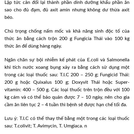
Lập tức cân đối lại thành phần dinh dưỡng khẩu phần ăn
sao cho đủ đạm, đủ axit amin nhưng không dư thừa axit
béo.
Chú trọng chống nấm mốc và khả năng sinh độc tố của
thức ăn bằng cách trộn 200 g Fungicia Thái vào 100 kg
thức ăn để dùng hàng ngày.
Ngăn chăn sự bội nhiễm kế phát của E.coli và Salmonella
khi tích nước xoang bụng xảy ra bằng cách sử dụng một
trong các loại thuốc sau: T.I.C 200 – 250 g; Fungicid Thái:
200 g hoặc Quixalus 100 g; Doxyvit Thái hoặc Super-
vitamin: 400 – 500 g. Các loại thuốc trên trộn đều với 100
kg cám và có thể bảo quản được 7 – 10 ngày, nên cho gia
cầm ăn liên tục 2 – 4 tuần thì bệnh sẽ được hạn chế tối đa.
Lưu ý: T.I.C có thể thay thế bằng một trong các loại thuốc
sau: T.colivit; T. Avimycin, T. Umgiaca. n