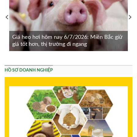
Giá heo hơi hôm nay 6/7/2026: Miền Bắc giữ
giá tốt hơn, thị trường đi ngang
HỒ SƠ DOANH NGHIỆP