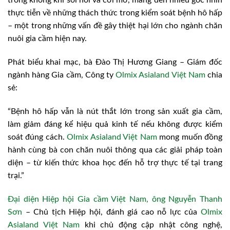
trong không khí sôi nổi và cởi mở, mang đến nhiều góc nhìn
thực tiễn về những thách thức trong kiểm soát bệnh hô hấp
– một trong những vấn đề gây thiệt hại lớn cho ngành chăn
nuôi gia cầm hiện nay.
Phát biểu khai mạc, bà Đào Thị Hương Giang – Giám đốc
ngành hàng Gia cầm, Công ty
Olmix Asialand Việt Nam
chia
sẻ:
“Bệnh hô hấp vẫn là nút thắt lớn trong sản xuất gia cầm,
làm giảm đáng kể hiệu quả kinh tế nếu không được kiểm
soát đúng cách.
Olmix Asialand Việt Nam
mong muốn đồng
hành cùng bà con chăn nuôi thông qua các giải pháp toàn
diện – từ kiến thức khoa học đến hỗ trợ thực tế tại trang
trại.”
Đại diện Hiệp hội Gia cầm Việt Nam, ông Nguyễn Thanh
Sơn
– Chủ tịch Hiệp hội, đánh giá cao nỗ lực của
Olmix
Asialand Việt Nam
khi chủ động cập nhật công nghệ,