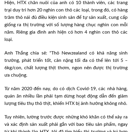
Hiện, HTX chăn nuôi của anh có 10 thành viên, các trang
trại duy trì hơn 20 nghìn con thỏ các loại, trong đó, có hàng
trăm thỏ nái đủ điều kiện sinh sản để tự sản xuất, cung cấp
giống ra thị trường với số lượng hàng chục nghìn con mỗi
năm. Riêng gia đình anh hiện có hơn 4 nghìn con thỏ các
loại.
Anh Thắng chia sẻ: "Thỏ Newzealand có khả năng sinh
trưởng, phát triển tốt, cân nặng tối đa có thể lên tới 5 –
6kg/con, chất lượng thịt thơm, ngon nên được thị trường
ưa chuộng.
Từ năm 2020 đến nay, do có dịch Covid-19, các nhà hàng,
quán ăn nhiều lần phải tạm dừng hoạt động dẫn đến giảm
lượng tiêu thụ thỏ thịt, khiến HTX bị ảnh hưởng không nhỏ.
Tuy nhiên, lường trước được những khó khăn có thể xảy ra
và xác định sản xuất phải gắn với bao tiêu sản phẩm, ngay
từ khi thành lập HTX, tôi đã tìm hiểu thị trường và ký hợp