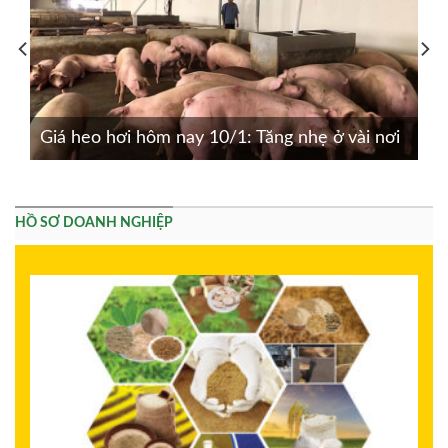
Giá heo hơi hôm nay 10/1: Tăng nhẹ ở vài nơi
HỒ SƠ DOANH NGHIỆP