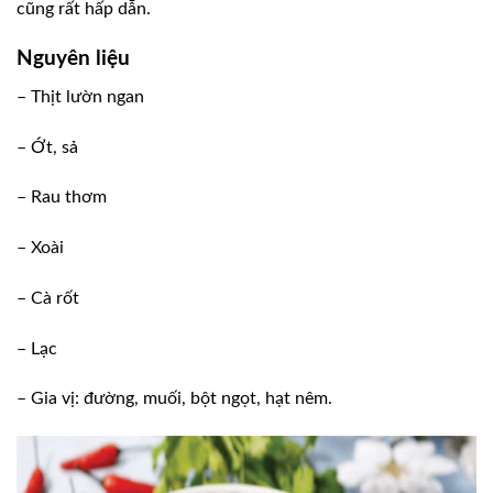
cũng rất hấp dẫn.
Nguyên liệu
– Thịt lườn ngan
– Ớt, sả
– Rau thơm
– Xoài
– Cà rốt
– Lạc
– Gia vị: đường, muối, bột ngọt, hạt nêm.