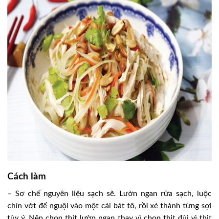
Cách làm
– Sơ chế nguyên liệu sạch sẽ. Lườn ngan rửa sạch, luộc
chín vớt để nguội vào một cái bát tô, rồi xé thành từng sợi
tùy ý. Nên chọn thịt lườn ngan thay vì chọn thịt đùi vì thịt