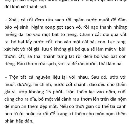
đùi khó xé thành sợi.
– Xoài, cà rốt đem rửa sạch rồi ngâm nước muối để đảm
bảo vệ sinh. Ngâm xong gọt sạch vỏ, rồi nạo thành những
miếng dài bỏ vào một bát tô riêng. Chanh cắt đôi quả vắt
ra, bỏ hạt lấy nước cốt, cho vào một cái bát con. Lạc rang,
xát hết vỏ rồi giã, lưu ý không giã bé quá sẽ làm mất vị bùi,
thơm. Ớt, sả thái thành từng lát rồi đem bỏ vào bát con
riêng. Rau thơm rửa sạch, vớt ra để ráo nước, thái làm ba.
– Trộn tất cả nguyên liệu lại với nhau. Sau đó, ướp với
muối, đường, mì chính, nước cốt chanh, đảo đều cho thấm
gia vị, ướp khoảng 15 phút. Trộn thêm lạc vào nộm, cuối
cùng cho ra đĩa, bỏ một vài cành rau thơm lên trên đĩa nộm
để món ăn thêm đẹp mắt. Nếu có thời gian có thể tỉa cánh
hoa từ ớt hoặc cà rốt để trang trí thêm cho món nộm thêm
phần hấp dẫn.