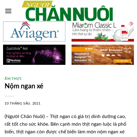
Skip
to
content
ẨM THỰC
Nộm ngan xé
10 THÁNG SÁU, 2021
(Người Chăn Nuôi) – Thịt ngan có giá trị dinh dưỡng cao,
rất tốt cho sức khỏe. Bên cạnh món thịt ngan luộc là phổ
biến, thịt ngan còn được chế biến làm món nộm ngan xé