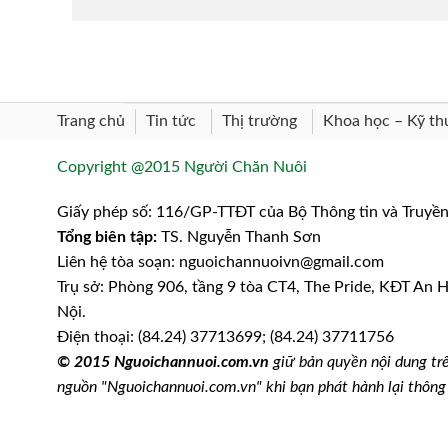
Trang chủ
Khoa học – Kỹ th
Tin tức
Thị trường
Copyright @2015 Người Chăn Nuôi
Giấy phép số: 116/GP-TTĐT của Bộ Thông tin và Truyề
Tổng biên tập:
TS. Nguyễn Thanh Sơn
Liên hệ tòa soạn: nguoichannuoivn@gmail.com
Trụ sở: Phòng 906, tầng 9 tòa CT4, The Pride, KĐT An
Nội.
Điện thoại: (84.24) 37713699; (84.24) 37711756
© 2015 Nguoichannuoi.com.vn
giữ bản quyền nội dung trê
nguồn "Nguoichannuoi.com.vn" khi bạn phát hành lại thôn