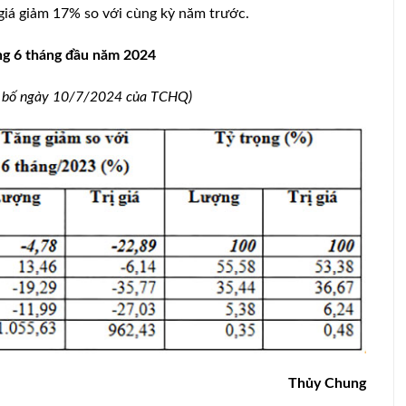
giá giảm 17% so với cùng kỳ năm trước.
g 6 tháng đầu năm 2024
ng bố ngày 10/7/2024 của TCHQ)
Quảng Bình: Chủ lò mổ ‘tố’ cán bộ thú
y đóng dấu kiểm soát giết mổ cho lợn
chết có dấu hiệu bị bệnh
Thủy Chung