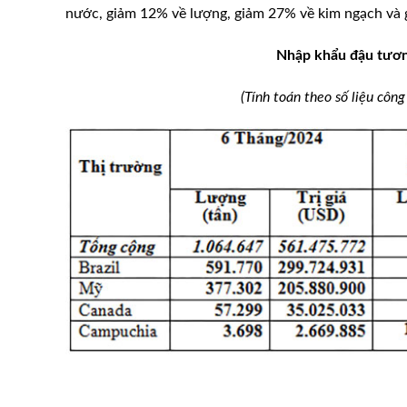
nước, giảm 12% về lượng, giảm 27% về kim ngạch và 
Nhập khẩu đậu tươn
(Tính toán theo số liệu cô
 nay 26/10/2023: Đà
Xử lý bệnh đóng dấu heo