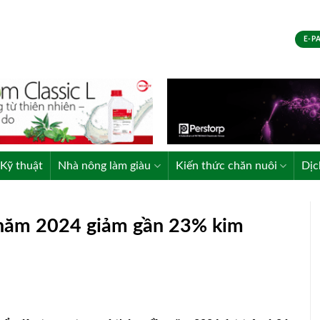
E-P
Kỹ thuật
Nhà nông làm giàu
Kiến thức chăn nuôi
Dịc
 năm 2024 giảm gần 23% kim