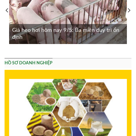
Giá heo hơi hôm nay 9/5: Ba miền duy trì ổn
định
HỒ SƠ DOANH NGHIỆP