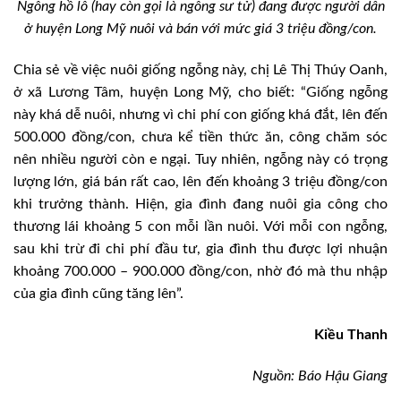
Ngỗng hồ lô (hay còn gọi là ngỗng sư tử) đang được người dân
ở huyện Long Mỹ nuôi và bán với mức giá 3 triệu đồng/con.
Chia sẻ về việc nuôi giống ngỗng này, chị Lê Thị Thúy Oanh,
ở xã Lương Tâm, huyện Long Mỹ, cho biết: “Giống ngỗng
này khá dễ nuôi, nhưng vì chi phí con giống khá đắt, lên đến
500.000 đồng/con, chưa kể tiền thức ăn, công chăm sóc
nên nhiều người còn e ngại. Tuy nhiên, ngỗng này có trọng
lượng lớn, giá bán rất cao, lên đến khoảng 3 triệu đồng/con
khi trưởng thành. Hiện, gia đình đang nuôi gia công cho
thương lái khoảng 5 con mỗi lần nuôi. Với mỗi con ngỗng,
sau khi trừ đi chi phí đầu tư, gia đình thu được lợi nhuận
khoảng 700.000 – 900.000 đồng/con, nhờ đó mà thu nhập
của gia đình cũng tăng lên”.
Kiều Thanh
Nguồn: Báo Hậu Giang